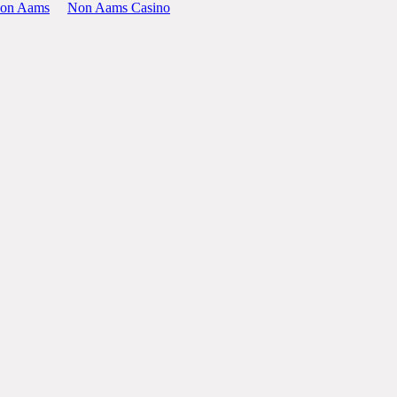
Non Aams
Non Aams Casino