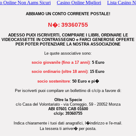
o Online Non Aams Sicuri
Casino Online Migliori
Lista Casino 
ABBIAMO UN CONTO CORRENTE POSTALE!
N�: 39360755
ADESSO PUOI ISCRIVERTI, COMPRARE I LIBRI, ORDINARE LE
VIDEOCASSETTE IN CONTRASSEGNO e FARCI GENEROSE OFFERTE
PER POTER POTENZIARE LA NOSTRA ASSOCIAZIONE
Le quote associative sono:
socio giovanile (fino a 17 anni)
:
5 Euro
socio ordinario (oltre 18 anni)
:
15 Euro
socio sostenitore
:
50 Euro e pi�
Per iscriverti puoi compilare un bollettino di c/c/p a favore di:
Oltre la Specie
c/o Casa del Volontariato - via Correggio, 59 - 20052 Monza
ABI 07601 CAB 01600
c/c/p: 39360755
Indica chiaramente i tuoi dati anagrafici, l�indirizzo e l'e-mail.
La tessera ti arriver� per posta.