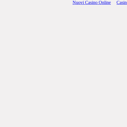
Nuovi Casino Online
Casin