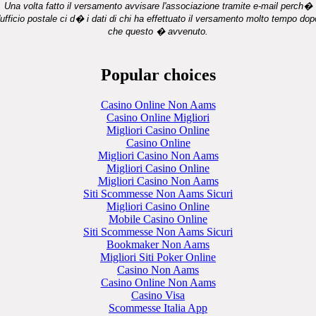
Una volta fatto il versamento avvisare l'associazione tramite e-mail perch�
l'ufficio postale ci d� i dati di chi ha effettuato il versamento molto tempo dop
che questo � avvenuto.
Popular choices
Casino Online Non Aams
Casino Online Migliori
Migliori Casino Online
Casino Online
Migliori Casino Non Aams
Migliori Casino Online
Migliori Casino Non Aams
Siti Scommesse Non Aams Sicuri
Migliori Casino Online
Mobile Casino Online
Siti Scommesse Non Aams Sicuri
Bookmaker Non Aams
Migliori Siti Poker Online
Casino Non Aams
Casino Online Non Aams
Casino Visa
Scommesse Italia App