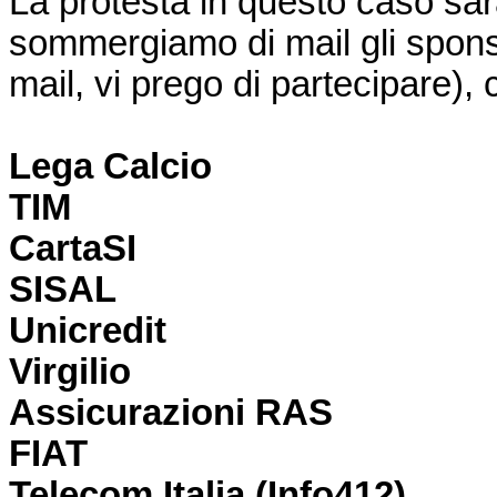
La protesta in questo caso sar
sommergiamo di mail gli spons
mail, vi prego di partecipare),
Lega Calcio
TIM
CartaSI
SISAL
Unicredit
Virgilio
Assicurazioni RAS
FIAT
Telecom Italia (Info412)