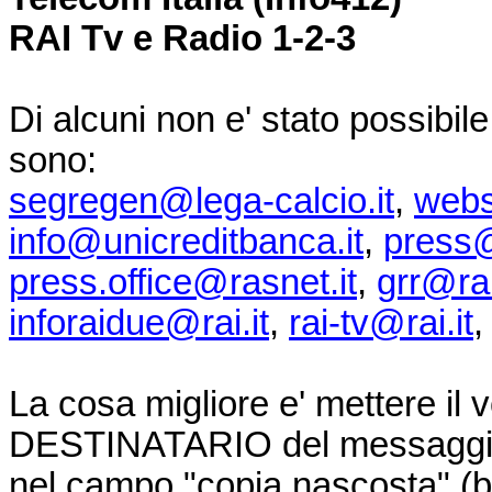
RAI Tv e Radio 1-2-3
Di alcuni non e' stato possibile 
sono:
segregen@lega-calcio.it
,
webs
info@unicreditbanca.it
,
press@s
press.office@rasnet.it
,
grr@rai
inforaidue@rai.it
,
rai-tv@rai.it
La cosa migliore e' mettere il 
DESTINATARIO del messaggio e 
nel campo "copia nascosta" (b