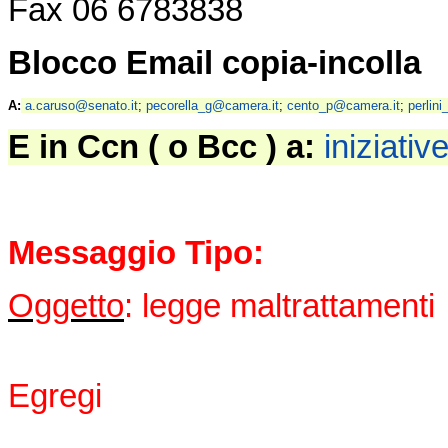
Fax 06 6783838
Blocco Email copia-incolla
A:
a.caruso@senato.it
;
pecorella_g@camera.it
;
cento_p@camera.it
;
perlin
E in Ccn ( o Bcc ) a:
iniziati
Messaggio Tipo:
Oggetto
: legge maltrattamenti
Egregi