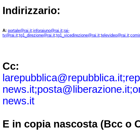
Indirizzario:
A:
portale@rai.it
;
inforaiuno@rai.it
;
rai-
tv@rai.it
;
tg1_direzione@rai.it
;
tg1_vicedirezione@rai.it
;
televideo@rai.it
;
comi
Cc:
larepubblica@repubblica.it
;
re
news.it
;
posta@liberazione.it
;
o
news.it
E in copia nascosta (Bcc o 