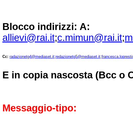
Blocco indirizzi: A:
allievi@rai.it
;
c.mimun@rai.it
;
m
Cc:
radazionetg4@mediaset.it
;
redazionetg5@mediaset.it
;
francesca.loprest
E in copia nascosta (Bcc o C
Messaggio-tipo: