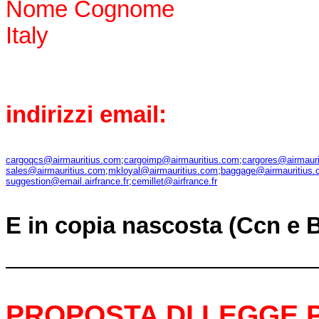
Nome Cognome
Italy
indirizzi email:
cargoqcs@airmauritius.com
;
cargoimp@airmauritius.com
;
cargores@airmaur
sales@airmauritius.com
;
mkloyal@airmauritius.com
;
baggage@airmauritius
suggestion@email.airfrance.fr
;
cemillet@airfrance.fr
E in copia nascosta (Ccn e 
PROPOSTA DI LEGGE 