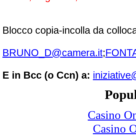
Blocco copia-incolla da collo
BRUNO_D@camera.it
;
FONTA
E in Bcc (o Ccn) a:
iniziativ
Popul
Casino O
Casino O