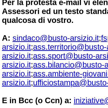
Per la protesta e-mail vi ele
Assessori ed un testo stand
qualcosa di vostro.
A:
sindaco@busto-arsizio.it
;
f
arsizio.it
;
ass.territorio@busto-a
arsizio.it
;
ass.sport@busto-arsiz
arsizio.it
;
ass.bilancio@busto-ar
arsizio.it
;
ass.ambiente-giovan
arsizio.it
;
ufficiostampa@busto-a
E in Bcc (o Ccn) a:
iniziativ