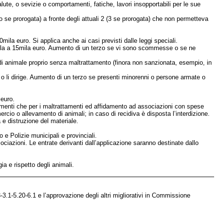
te, o sevizie o comportamenti, fatiche, lavori insopportabili per le sue
 se prorogata) a fronte degli attuali 2 (3 se prorogata) che non permetteva
la euro. Si applica anche ai casi previsti dalle leggi speciali.
 3mila a 15mila euro. Aumento di un terzo se vi sono scommesse o se ne
e di animale proprio senza maltrattamento (finora non sanzionata, esempio, in
o li dirige. Aumento di un terzo se presenti minorenni o persone armate o
 euro.
timenti che per i maltrattamenti ed affidamento ad associazioni con spese
rcio o allevamento di animali; in caso di recidiva è disposta l’interdizione.
e distruzione del materiale.
 e Polizie municipali e provinciali.
ociazioni. Le entrate derivanti dall’applicazione saranno destinate dallo
ia e rispetto degli animali.
3.1-5.20-6.1 e l’approvazione degli altri migliorativi in Commissione