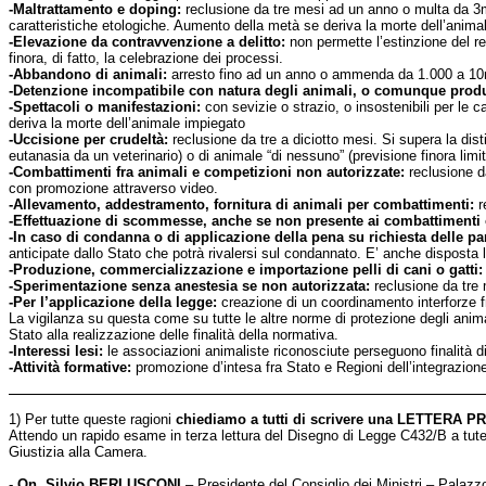
-Maltrattamento e doping:
reclusione da tre mesi ad un anno o multa da 3mi
caratteristiche etologiche. Aumento della metà se deriva la morte dell’anima
-Elevazione da contravvenzione a delitto:
non permette l’estinzione del re
finora, di fatto, la celebrazione dei processi.
-Abbandono di animali:
arresto fino ad un anno o ammenda da 1.000 a 10m
-Detenzione incompatibile con natura degli animali, o comunque produt
-Spettacoli o manifestazioni:
con sevizie o strazio, o insostenibili per le
deriva la morte dell’animale impiegato
-Uccisione per crudeltà:
reclusione da tre a diciotto mesi. Si supera la dis
eutanasia da un veterinario) o di animale “di nessuno” (previsione finora lim
-Combattimenti fra animali e competizioni non autorizzate:
reclusione d
con promozione attraverso video.
-Allevamento, addestramento, fornitura di animali per combattimenti:
r
-Effettuazione di scommesse, anche se non presente ai combattimenti
-In caso di condanna o di applicazione della pena su richiesta delle pa
anticipate dallo Stato che potrà rivalersi sul condannato. E’ anche disposta l
-Produzione, commercializzazione e importazione pelli di cani o gatti:
-Sperimentazione senza anestesia se non autorizzata:
reclusione da tre
-Per l’applicazione della legge:
creazione di un coordinamento interforze fr
La vigilanza su questa come su tutte le altre norme di protezione degli animal
Stato alla realizzazione delle finalità della normativa.
-Interessi lesi:
le associazioni animaliste riconosciute perseguono finalità di t
-Attività formative:
promozione d’intesa fra Stato e Regioni dell’integrazione 
1) Per tutte queste ragioni
chiediamo a tutti di scrivere una LETTERA PR
Attendo un rapido esame in terza lettura del Disegno di Legge C432/B a tutel
Giustizia alla Camera.
-
On. Silvio BERLUSCONI
– Presidente del Consiglio dei Ministri – Palaz