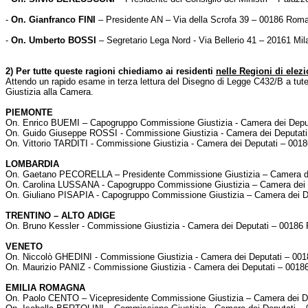
-
On. Gianfranco FINI
– Presidente AN – Via della Scrofa 39 – 00186 Rom
-
On. Umberto BOSSI
– Segretario Lega Nord - Via Bellerio 41 – 20161 Mil
2) Per tutte queste ragioni chiediamo ai residenti
nelle Regioni di elezi
Attendo un rapido esame in terza lettura del Disegno di Legge C432/B a tutel
Giustizia alla Camera.
PIEMONTE
On. Enrico BUEMI – Capogruppo Commissione Giustizia - Camera dei Depu
On. Guido Giuseppe ROSSI - Commissione Giustizia - Camera dei Deputat
On. Vittorio TARDITI - Commissione Giustizia - Camera dei Deputati – 00
LOMBARDIA
On. Gaetano PECORELLA – Presidente Commissione Giustizia – Camera d
On. Carolina LUSSANA - Capogruppo Commissione Giustizia – Camera dei
On. Giuliano PISAPIA - Capogruppo Commissione Giustizia – Camera dei 
TRENTINO – ALTO ADIGE
On. Bruno Kessler - Commissione Giustizia - Camera dei Deputati – 0018
VENETO
On. Niccolò GHEDINI - Commissione Giustizia - Camera dei Deputati – 00
On. Maurizio PANIZ - Commissione Giustizia - Camera dei Deputati – 001
EMILIA ROMAGNA
On. Paolo CENTO – Vicepresidente Commissione Giustizia – Camera dei D