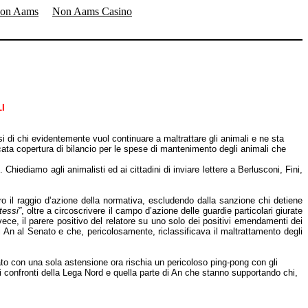
Non Aams
Non Aams Casino
I
si di chi evidentemente vuol continuare a maltrattare gli animali e ne sta
ncata copertura di bilancio per le spese di mantenimento degli animali che
 Chiediamo agli animalisti ed ai cittadini di inviare lettere a Berlusconi, Fini,
ero il raggio d’azione della normativa, escludendo dalla sanzione chi detiene
tessi”
, oltre a circoscrivere il campo d’azione delle guardie particolari giurate
vece, il parere positivo del relatore su uno solo dei positivi emendamenti dei
i An al Senato e che, pericolosamente, riclassificava il maltrattamento degli
o con una sola astensione ora rischia un pericoloso ping-pong con gli
 nei confronti della Lega Nord e quella parte di An che stanno supportando chi,