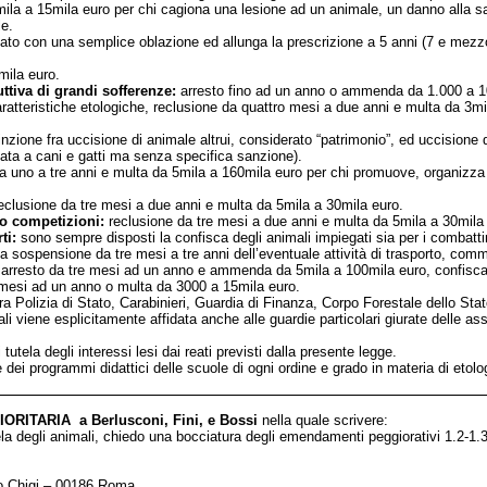
la a 15mila euro per chi cagiona una lesione ad un animale, un danno alla salu
le.
ato con una semplice oblazione ed allunga la prescrizione a 5 anni (7 e mezzo
ila euro.
tiva di grandi sofferenze:
arresto fino ad un anno o ammenda da 1.000 a 10mi
 caratteristiche etologiche, reclusione da quattro mesi a due anni e multa da
tinzione fra uccisione di animale altrui, considerato “patrimonio”, ed uccision
itata a cani e gatti ma senza specifica sanzione).
a uno a tre anni e multa da 5mila a 160mila euro per chi promuove, organizza 
eclusione da tre mesi a due anni e multa da 5mila a 30mila euro.
 o competizioni:
reclusione da tre mesi a due anni e multa da 5mila a 30mila
rti:
sono sempre disposti la confisca degli animali impiegati sia per i combat
a sospensione da tre mesi a tre anni dell’eventuale attività di trasporto, comme
arresto da tre mesi ad un anno e ammenda da 5mila a 100mila euro, confisca 
 mesi ad un anno o multa da 3000 a 15mila euro.
a Polizia di Stato, Carabinieri, Guardia di Finanza, Corpo Forestale dello Stato
i viene esplicitamente affidata anche alle guardie particolari giurate delle ass
utela degli interessi lesi dai reati previsti dalla presente legge.
dei programmi didattici delle scuole di ogni ordine e grado in materia di etolog
IORITARIA a Berlusconi, Fini, e Bossi
nella quale scrivere:
a degli animali, chiedo una bocciatura degli emendamenti peggiorativi 1.2-1.3-
zo Chigi – 00186 Roma