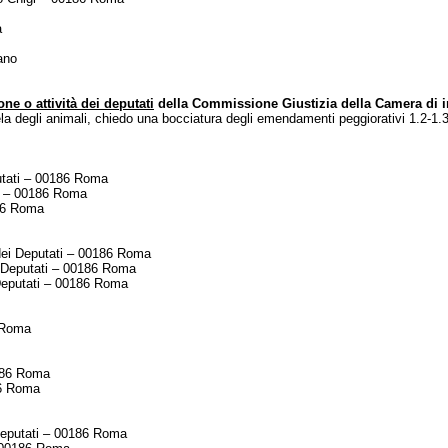
a
ano
one o attività dei deputati
della Commissione Giustizia della Camera di
a degli animali, chiedo una bocciatura degli emendamenti peggiorativi 1.2-1.3-
tati – 00186 Roma
i – 00186 Roma
186 Roma
ei Deputati – 00186 Roma
 Deputati – 00186 Roma
Deputati – 00186 Roma
6 Roma
186 Roma
86 Roma
eputati – 00186 Roma