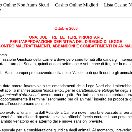
o Online Non Aams Sicuri
Casino Online Migliori
Lista Casino 
e
Ottobre 2003
UNA, DUE, TRE, LETTERE PRIORITARIE
PER L’APPROVAZIONE DEFINITIVA DEL DISEGNO DI LEGGE
CONTRO MALTRATTAMENTI, ABBANDONI E COMBATTIMENTI DI ANIMAL
orso.
mmissione Giustizia della Camera dove però sono tornati alla carica gli interes
arta lettura del Senato, quindi ancora settimane e settimane di iter, per la ma
ltri Paesi europei promuovendo nella serie “A” dei reati quelli contro gli animali.
lia ha dato parere favorevole a tre emendamenti della Lega Nord che limiterebb
pettacoli o manifestazioni
“insostenibili per le caratteristiche etologiche degli s
gli animali d’affezione”
, ovvero cani e gatti. Per fortuna in senso contrario in
opportunamente il termine “sentimento per gli animali” inserito su proposta d
one all’essere umano sensibile.
pprovato all’unanimità dall’Aula della Camera nove mesi fa e passato al Senat
i Verdi è stata alfiere di questa iniziativa affinché faccia contare il suo peso
ambito venatorio ed è atterrito dalle nuove sanzioni previste.
 epocale per la considerazione giuridica degli animali. Al momento, prevede: