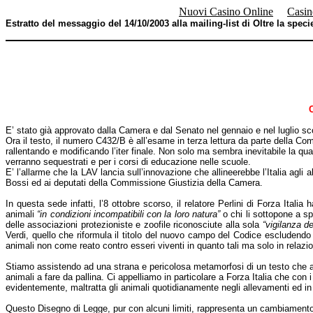
Nuovi Casino Online
Casin
Estratto del messaggio del 14/10/2003 alla mailing-list di Oltre la speci
E’ stato già approvato dalla Camera e dal Senato nel gennaio e nel luglio sc
Ora il testo, il numero C432/B è all’esame in terza lettura da parte della Co
rallentando e modificando l’iter finale. Non solo ma sembra inevitabile la qu
verranno sequestrati e per i corsi di educazione nelle scuole.
E’ l’allarme che la LAV lancia sull’innovazione che allineerebbe l’Italia agli a
Bossi ed ai deputati della Commissione Giustizia della Camera.
In questa sede infatti, l’8 ottobre scorso, il relatore Perlini di Forza Ita
animali
“in condizioni incompatibili con la loro natura”
o chi li sottopone a s
delle associazioni protezioniste e zoofile riconosciute alla sola
“vigilanza de
Verdi, quello che riformula il titolo del nuovo campo del Codice escludendo 
animali non come reato contro esseri viventi in quanto tali ma solo in relazi
Stiamo assistendo ad una strana e pericolosa metamorfosi di un testo che a
animali a fare da pallina. Ci appelliamo in particolare a Forza Italia che con 
evidentemente, maltratta gli animali quotidianamente negli allevamenti ed in 
Questo Disegno di Legge, pur con alcuni limiti, rappresenta un cambiamento