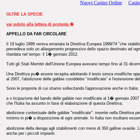
Nuovi Casino Online
Casin
OLTRE LA SPECIE
vai subito alla lettera di protesta �
APPELLO DA FAR CIRCOLARE
Il 19 luglio 1999 veniva emanata la Direttiva Europea 1999/74 "che stabili
prevedeva solo un allargamento progressivo dello spazio destinato ad ogni ga
ritardata nel tempo: il 1� gennaio 2012.
Tutti gli Stati Membri dell'Unione Europea avevano tempo fino al 31 dicemb
Una Direttiva pu� essere recepita adottando il testo senza modifiche oppu
al 2007, l'abolizione delle gabbie cosiddette "modificate" e l'estensione del
Sono le proposte di cui stiamo sollecitando l'approvazione anche in Italia:
a n ticipazione del bando delle gabbie non modificate al 1� gennaio 2007 i
che l'Italia ha assunto in fase di elaborazione di questa Direttiva;
abolizione contestuale delle gabbie "modificate": inserite nella Direttiva p
minimo in pi� a disposizione di ogni animale. In Italia non risultano ess
abolizione della deroga agli stabilimenti con meno di 350 galline ovaiole.
anche per i piccoli impianti.