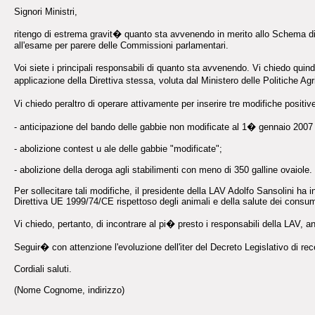
Signori Ministri,
ritengo di estrema gravit� quanto sta avvenendo in merito allo Schema di 
all'esame per parere delle Commissioni parlamentari.
Voi siete i principali responsabili di quanto sta avvenendo. Vi chiedo quindi d
applicazione della Direttiva stessa, voluta dal Ministero delle Politiche Ag
Vi chiedo peraltro di operare attivamente per inserire tre modifiche positi
- anticipazione del bando delle gabbie non modificate al 1� gennaio 2007
- abolizione contest u ale delle gabbie "modificate";
- abolizione della deroga agli stabilimenti con meno di 350 galline ovaiole.
Per sollecitare tali modifiche, il presidente della LAV Adolfo Sansolini ha
Direttiva UE 1999/74/CE rispettoso degli animali e della salute dei consum
Vi chiedo, pertanto, di incontrare al pi� presto i responsabili della LAV, 
Seguir� con attenzione l'evoluzione dell'iter del Decreto Legislativo di r
Cordiali saluti.
(Nome Cognome, indirizzo)