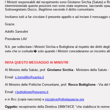
I Ministri responsabili del recepimento sono Girolamo Sirchia (Salute) e Ro
interministeriale queste posizioni non sono state espresse, lasciando spazio
Sottosegretario Dozzo, illegittime secondo il diritto comunitario.
Invitiamo tutti a far circolare il presente appello e ad inviare il messaggi
Grazie.
Adolfo Sansolini
Presidente LAV
N.b. per sollecitare i Ministri Sirchia e Buttiglione al rispetto dei diritti
sete che si conluder� solo quando i Ministri concederanno un incontro all
INVIA QUESTO MESSAGGIO AI MINISTRI
Al Ministro della Salute, prof.
Girolamo Sirchia
- Ministero della Salute 
Email:
s.tomolillo@sanita.it
Al Ministro delle Politiche Comunitarie, prof.
Rocco Buttiglione
- Via del
Email:
r.buttiglione@governo.it
e in Bcc (copia nascosta) a
iniziative@oltrelaspecie.org
Oggetto:
recepimento della Direttiva 1999/74/CE "che stabilisce le norme 