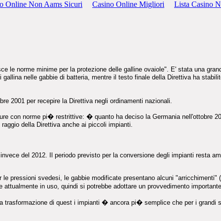
o Online Non Aams Sicuri
Casino Online Migliori
Lista Casino 
sce le norme minime per la protezione delle galline ovaiole". E' stata una gra
llina nelle gabbie di batteria, mentre il testo finale della Direttiva ha stabi
re 2001 per recepire la Direttiva negli ordinamenti nazionali.
re con norme pi� restrittive: � quanto ha deciso la Germania nell'ottobre 200
 raggio della Direttiva anche ai piccoli impianti.
nvece del 2012. Il periodo previsto per la conversione degli impianti resta a
er le pressioni svedesi, le gabbie modificate presentano alcuni "arricchimenti"
ere attualmente in uso, quindi si potrebbe adottare un provvedimento importan
 La trasformazione di quest i impianti � ancora pi� semplice che per i grandi s