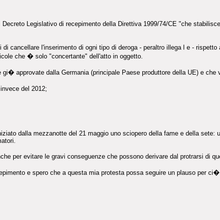
Decreto Legislativo di recepimento della Direttiva 1999/74/CE "che stabilisce 
i cancellare l'inserimento di ogni tipo di deroga - peraltro illega l e - rispetto 
ricole che � solo "concertante" dell'atto in oggetto.
ve gi� approvate dalla Germania (principale Paese produttore della UE) e che v
 invece del 2012;
 iniziato dalla mezzanotte del 21 maggio uno sciopero della fame e della sete: 
atori.
anche per evitare le gravi conseguenze che possono derivare dal protrarsi di que
ecepimento e spero che a questa mia protesta possa seguire un plauso per ci� 