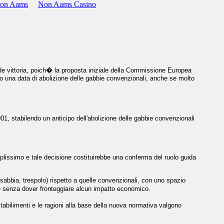
Non Aams
Non Aams Casino
nde vittoria, poich� la proposta iniziale della Commissione Europea
lito una data di abolizione delle gabbie convenzionali, anche se molto
1, stabilendo un anticipo dell'abolizione delle gabbie convenzionali
mplissimo e tale decisione costituirebbe una conferma del ruolo guida
 (sabbia, trespolo) rispetto a quelle convenzionali, con uno spazio
te senza dover fronteggiare alcun impatto economico.
tabilimenti e le ragioni alla base della nuova normativa valgono