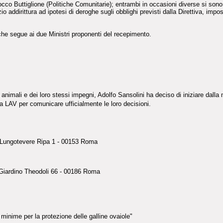
cco Buttiglione (Politiche Comunitarie); entrambi in occasioni diverse si sono
 addirittura ad ipotesi di deroghe sugli obblighi previsti dalla Direttiva, impo
o che segue ai due Ministri proponenti del recepimento.
 degli animali e dei loro stessi impegni, Adolfo Sansolini ha deciso di iniziare
a LAV per comunicare ufficialmente le loro decisioni.
- Lungotevere Ripa 1 - 00153 Roma
 Giardino Theodoli 66 - 00186 Roma
minime per la protezione delle galline ovaiole"