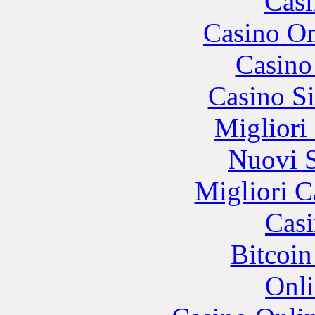
Casi
Casino O
Casino
Casino S
Migliori
Nuovi S
Migliori 
Casi
Bitcoin
Onli