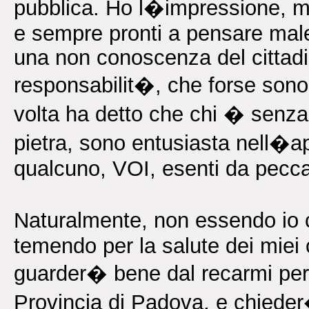
pubblica. Ho l�impressione, ma
e sempre pronti a pensare male,
una non conoscenza del cittadino
responsabilit�, che forse son
volta ha detto che chi � senz
pietra, sono entusiasta nell�
qualcuno, VOI, esenti da pecca
Naturalmente, non essendo i
temendo per la salute dei miei
guarder� bene dal recarmi per t
Provincia di Padova, e chieder