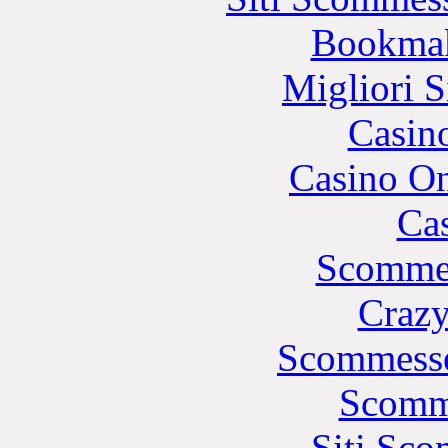
Bookma
Migliori S
Casin
Casino O
Cas
Scommes
Crazy
Scommesse
Scomm
Siti Sc