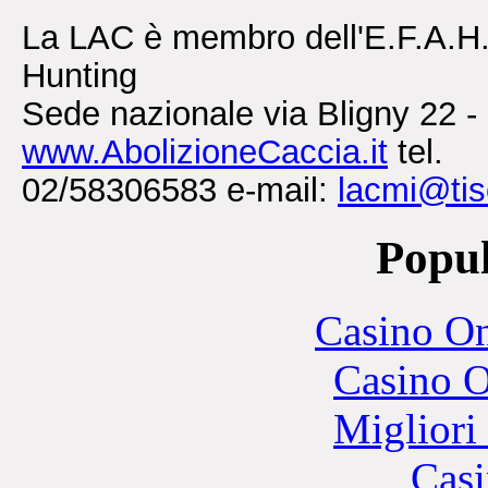
La LAC è membro dell'E.F.A.H.
Hunting
Sede nazionale via Bligny 22 -
www.AbolizioneCaccia.it
tel.
02/58306583 e-mail:
lacmi@tisc
Popul
Casino O
Casino O
Migliori
Casi