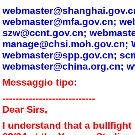
webmaster@shanghai.gov.c
webmaster@mfa.gov.cn
;
we
szw@ccnt.gov.cn
;
webmaste
manage@chsi.moh.gov.cn
;
webmaster@spp.gov.cn
;
sc
webmaster@china.org.cn
;
w
Messaggio tipo:
----------------------------
Dear Sirs,
I understand that a bullfigh