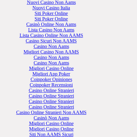
Nuovi Casino Non Aams
Nuovi Casino Italia
Siti Poker Online
Siti Poker Online
Casinò Online Non Aams
Lista Casino Non Aams
Lista Casino Online Non AAMS
Casino Sicuri Non AAMS
Casino Non Aams
Migliori Casino Non AAMS
Casino Non Aams
Casino Non Aams
Migliori Casino Online
Migliori App Poker
Coinpoker Opiniones
Coinpoker Recensioni
Casino Online Stranieri
Casino Online Stranieri
Casino Online Stranieri
Casino Online Stranieri
Casino Online Stranieri Non AAMS
Casinò Non Aams
Migliori Casino Online
Migliori Casino Online
Siti Non AAMS Sicuri