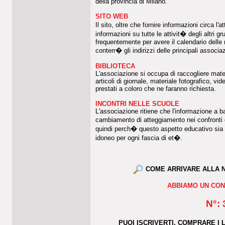
della provincia di Milano.
SITO WEB
Il sito, oltre che fornire informazioni circa l
informazioni su tutte le attivit� degli altri g
frequentemente per avere il calendario delle 
conterr� gli indirizzi delle principali associ
BIBLIOTECA
L'associazione si occupa di raccogliere materi
articoli di giornale, materiale fotografico, vi
prestati a coloro che ne faranno richiesta.
INCONTRI NELLE SCUOLE
L'associazione ritiene che l'informazione a b
cambiamento di atteggiamento nei confronti
quindi perch� questo aspetto educativo sia a
idoneo per ogni fascia di et�.
COME ARRIVARE ALLA N
ABBIAMO UN CO
N°:
PUOI ISCRIVERTI, COMPRARE I 