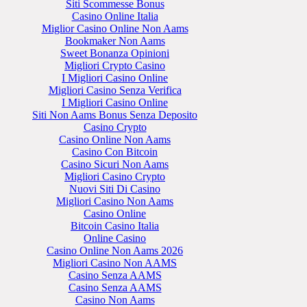
Siti Scommesse Bonus
Casino Online Italia
Miglior Casino Online Non Aams
Bookmaker Non Aams
Sweet Bonanza Opinioni
Migliori Crypto Casino
I Migliori Casino Online
Migliori Casino Senza Verifica
I Migliori Casino Online
Siti Non Aams Bonus Senza Deposito
Casino Crypto
Casino Online Non Aams
Casino Con Bitcoin
Casino Sicuri Non Aams
Migliori Casino Crypto
Nuovi Siti Di Casino
Migliori Casino Non Aams
Casino Online
Bitcoin Casino Italia
Online Casino
Casino Online Non Aams 2026
Migliori Casino Non AAMS
Casino Senza AAMS
Casino Senza AAMS
Casino Non Aams