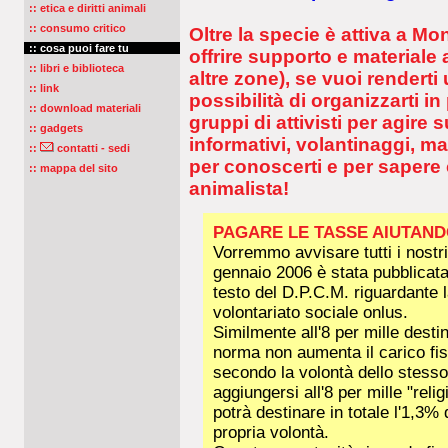
:: etica e diritti animali
:: consumo critico
Oltre la specie è attiva a M
:: cosa puoi fare tu
offrire supporto e materiale
:: libri e biblioteca
altre zone), se vuoi renderti u
:: link
possibilità di organizzarti in
:: download materiali
gruppi di attivisti per agire s
:: gadgets
informativi, volantinaggi, ma
::
contatti - sedi
per conoscerti e per sapere 
:: mappa del sito
animalista!
PAGARE LE TASSE AIUTAND
Vorremmo avvisare tutti i nostri
gennaio 2006 è stata pubblicata 
testo del D.P.C.M. riguardante l
volontariato sociale onlus.
Similmente all'8 per mille desti
norma non aumenta il carico fis
secondo la volontà dello stesso.
aggiungersi all'8 per mille "reli
potrà destinare in totale l'1,3%
propria volontà.