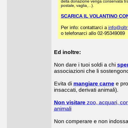
della donazione venga conservata tra
postale, vaglia,...).
SCARICA IL VOLANTINO CO
Per info: contattarci a
info@oltr
o telefonarci allo 02-95349089
Ed inoltre:
Non dare i tuoi soldi a chi
sper
associazioni che li sostengon
Evita di
mangiare carne
e pro
insaccati, derivati animali).
Non visitare
zoo, acquari, corr
animali
Non comperare e non indossa