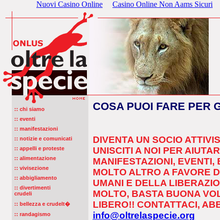
Nuovi Casino Online
Casino Online Non Aams Sicuri
COSA PUOI FARE PER G
:: chi siamo
:: eventi
:: manifestazioni
DIVENTA UN SOCIO ATTIVIS
:: notizie e comunicati
:: appelli e proteste
UNISCITI A NOI PER AIUT
:: alimentazione
MANIFESTAZIONI, EVENTI, 
:: vivisezione
MOLTO ALTRO A FAVORE DE
:: abbigliamento
UMANI E DELLA LIBERAZI
:: divertimenti
MOLTO, BASTA BUONA VOL
crudeli
LIBERO!! CONTATTACI, AB
:: bellezza e crudelt�
info@oltrelaspecie.org
:: randagismo