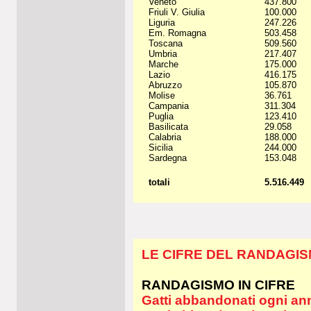
Veneto
437.800
Friuli V. Giulia
100.000
Liguria
247.226
Em. Romagna
503.458
Toscana
509.560
Umbria
217.407
Marche
175.000
Lazio
416.175
Abruzzo
105.870
Molise
36.761
Campania
311.304
Puglia
123.410
Basilicata
29.058
Calabria
188.000
Sicilia
244.000
Sardegna
153.048
totali
5.516.449
LE CIFRE DEL RANDAGISM
RANDAGISMO IN CIFRE
Gatti abbandonati ogni anno