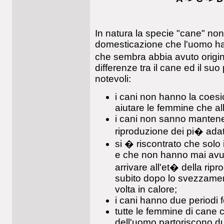
In natura la specie "cane" non
domesticazione che l'uomo ha
che sembra abbia avuto origin
differenze tra il cane ed il suo
notevoli:
i cani non hanno la coesi
aiutare le femmine che al
i cani non sanno mantene
riproduzione dei pi� adatt
si � riscontrato che solo i
e che non hanno mai avut
arrivare all'et� della rip
subito dopo lo svezzamen
volta in calore;
i cani hanno due periodi fer
tutte le femmine di cane c
dell'uomo partoriscono due