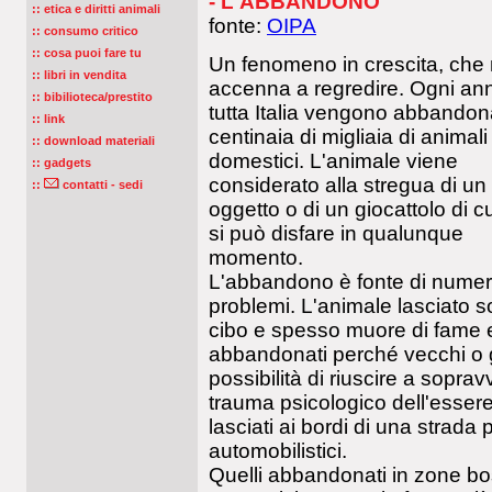
- L'ABBANDONO
:: etica e diritti animali
fonte:
OIPA
:: consumo critico
:: cosa puoi fare tu
Un fenomeno in crescita, che
:: libri in vendita
accenna a regredire. Ogni ann
:: bibilioteca/prestito
tutta Italia vengono abbandon
:: link
centinaia di migliaia di animali
:: download materiali
domestici. L'animale viene
:: gadgets
considerato alla stregua di un
::
contatti - sedi
oggetto o di un giocattolo di cu
si può disfare in qualunque
momento.
L'abbandono è fonte di numer
problemi. L'animale lasciato so
cibo e spesso muore di fame e 
abbandonati perché vecchi o 
possibilità di riuscire a soprav
trauma psicologico dell'essere
lasciati ai bordi di una strad
automobilistici.
Quelli abbandonati in zone bos