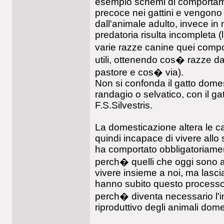
esempio schemi di comportam
precoce nei gattini e vengono 
dall'animale adulto, invece in
predatoria risulta incompleta (
varie razze canine quei comp
utili, ottenendo cos� razze da
pastore e cos� via).
Non si confonda il gatto dome
randagio o selvatico, con il ga
F.S.Silvestris.
La domesticazione altera le ca
quindi incapace di vivere allo
ha comportato obbligatoriamen
perch� quelli che oggi sono a
vivere insieme a noi, ma lasc
hanno subito questo processo 
perch� diventa necessario l'i
riproduttivo degli animali domes