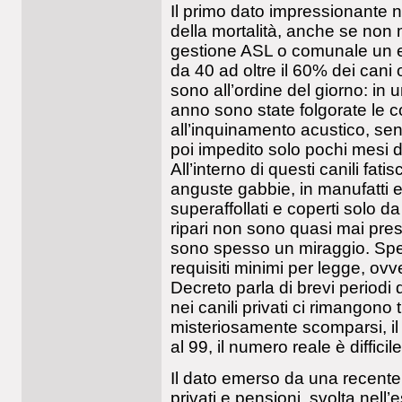
Il primo dato impressionante nei
della mortalità, anche se non m
gestione ASL o comunale un ese
da 40 ad oltre il 60% dei cani o
sono all’ordine del giorno: in 
anno sono state folgorate le c
all’inquinamento acustico, se
poi impedito solo pochi mesi d
All’interno di questi canili fa
anguste gabbie, in manufatti edi
superaffollati e coperti solo da
ripari non sono quasi mai prese
sono spesso un miraggio. Spe
requisiti minimi per legge, ovve
Decreto parla di brevi periodi d
nei canili privati ci rimangono t
misteriosamente scomparsi, il d
al 99, il numero reale è difficil
Il dato emerso da una recente i
privati e pensioni, svolta nell’