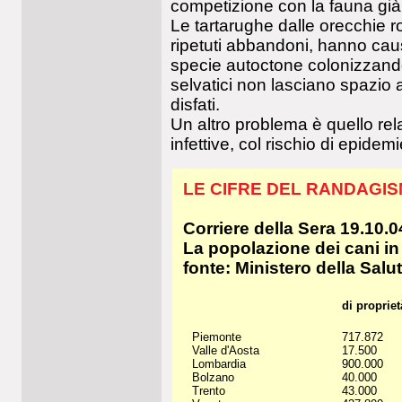
competizione con la fauna già
Le tartarughe dalle orecchie 
ripetuti abbandoni, hanno caus
specie autoctone colonizzando il
selvatici non lasciano spazio a 
disfati.
Un altro problema è quello rela
infettive, col rischio di epidem
LE CIFRE DEL RANDAGISMO
Corriere della Sera 19.10.0
La popolazione dei cani in 
fonte: Ministero della Salu
di propriet
Piemonte
717.872
Valle d'Aosta
17.500
Lombardia
900.000
Bolzano
40.000
Trento
43.000