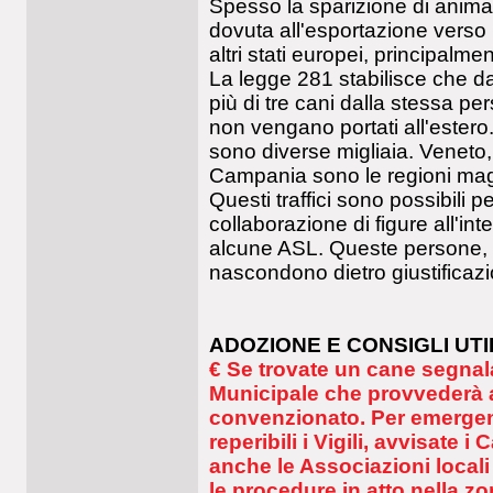
Spesso la sparizione di animali 
dovuta all'esportazione verso la
altri stati europei, principalm
La legge 281 stabilisce che dai
più di tre cani dalla stessa p
non vengano portati all'estero. 
sono diverse migliaia. Venet
Campania sono le regioni mag
Questi traffici sono possibili 
collaborazione di figure all'inte
alcune ASL. Queste persone, s
nascondono dietro giustificazi
ADOZIONE E CONSIGLI UTI
€ Se trovate un cane segnala
Municipale che provvederà a
convenzionato. Per emergenz
reperibili i Vigili, avvisate
anche le Associazioni locali 
le procedure in atto nella z