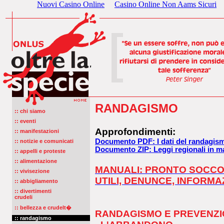
Nuovi Casino Online
Casino Online Non Aams Sicuri
RANDAGISMO
:: chi siamo
:: eventi
Approfondimenti:
:: manifestazioni
Documento PDF: I dati del randagismo 
:: notizie e comunicati
Documento ZIP: Leggi regionali in m
:: appelli e proteste
:: alimentazione
MANUALI: PRONTO SOCCOR
:: vivisezione
UTILI, DENUNCE, INFORMA
:: abbigliamento
:: divertimenti
crudeli
:: bellezza e crudelt�
RANDAGISMO E PREVENZ
:: randagismo