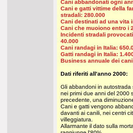
Cani abbandonati ogni anno
Cani e gatti vittime della fa
stradali: 280.000
Cani destinati ad una vita i
Cani che muoiono entro i 
Incidenti stradali provocat
40.000
Cani randagi in Italia: 650.
Gatti randagi in Italia: 1.40
Business annuale dei canili
Dati riferiti all'anno 2000:
Gli abbandoni in autostrada
nei primi due anni del 2000 s
precedente, una diminuzion
Cani e gatti vengono abbando
davanti ai canili, nei centri c
villeggiatura.
Allarmante il dato sulla mort
raggiunge l'80%.