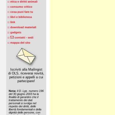
:: etica e diritti animali
:: consumo critico
:: cosa puoi fare tu
:: libri e biblioteca
:: link
:: download materiali
:: gadgets
::
contatti - sedi
:: mappa del sito
Iscriviti alla Mailingist
di OLS, riceverai novità,
petizioni e appelli a cui
partecipare!
Nota:
Il D. Lgs. numero 196
del 30 giugno 2003 ha la
finalità di garantire che il
trattamento dei dati
personali si svolga nel
rispetto dei diritti, delle
libertà fondamentali e della
dignità delle persone, con