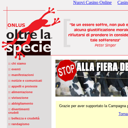
Nuovi Casino Online
Casin
:: chi siamo
:: eventi
:: manifestazioni
:: notizie e comunicati
:: appelli e proteste
:: alimentazione
:: vivisezione
:: abbigliamento
Grazie per aver supportato la Campagna p
:: divertimenti
crudeli
Torna
:: bellezza e crudeltà
:: randagismo