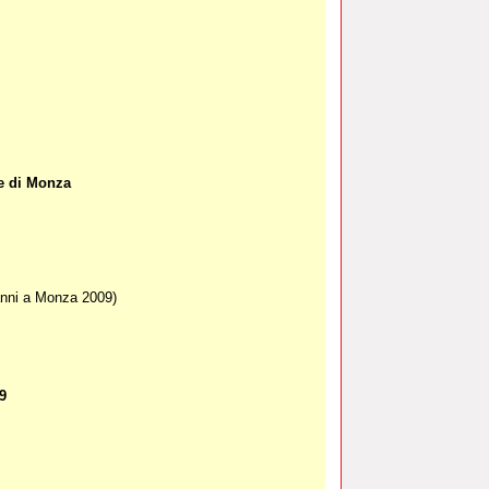
e di Monza
anni a Monza 2009)
9