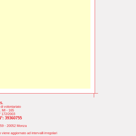
S.
 di volontariato
. MI - 165
° 172/2003
°: 39360755
, 59 - 20052 Monza
 viene aggiornato ad intervalli irregolari