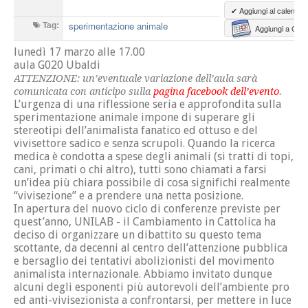
✔ Aggiungi al calendari
sperimentazione animale
Tag:
Aggiungi a Goo
lunedì 17 marzo alle 17.00
aula G020 Ubaldi
ATTENZIONE: un’eventuale variazione dell’aula sarà
comunicata con anticipo sulla
pagina facebook dell’evento
.
L’urgenza di una riflessione seria e approfondita sulla
sperimentazione animale impone di superare gli
stereotipi dell’animalista fanatico ed ottuso e del
vivisettore sadico e senza scrupoli. Quando la ricerca
medica è condotta a spese degli animali (si tratti di topi,
cani, primati o chi altro), tutti sono chiamati a farsi
un’idea più chiara possibile di cosa significhi realmente
“vivisezione” e a prendere una netta posizione.
In apertura del nuovo ciclo di conferenze previste per
quest’anno, UNILAB - il Cambiamento in Cattolica ha
deciso di organizzare un dibattito su questo tema
scottante, da decenni al centro dell’attenzione pubblica
e bersaglio dei tentativi abolizionisti del movimento
animalista internazionale. Abbiamo invitato dunque
alcuni degli esponenti più autorevoli dell’ambiente pro
ed anti-vivisezionista a confrontarsi, per mettere in luce