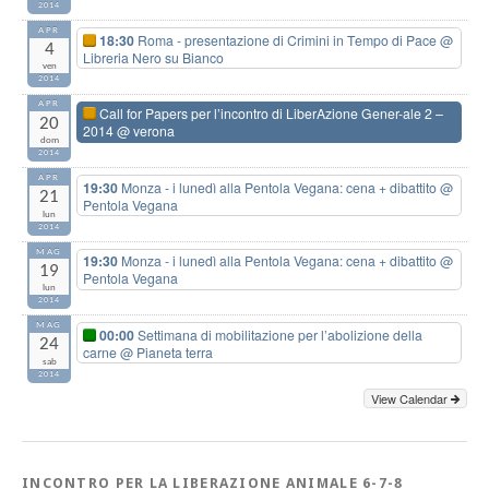
2014
APR
18:30
Roma - presentazione di Crimini in Tempo di Pace
@
4
Libreria Nero su Bianco
ven
2014
APR
Call for Papers per l’incontro di LiberAzione Gener-ale 2 –
20
2014
@ verona
dom
2014
APR
19:30
Monza - i lunedì alla Pentola Vegana: cena + dibattito
@
21
Pentola Vegana
lun
2014
MAG
19:30
Monza - i lunedì alla Pentola Vegana: cena + dibattito
@
19
Pentola Vegana
lun
2014
MAG
00:00
Settimana di mobilitazione per l’abolizione della
24
carne
@ Pianeta terra
sab
2014
View Calendar
INCONTRO PER LA LIBERAZIONE ANIMALE 6-7-8