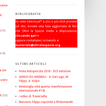
 carne
BIBLIOGRAFIA
ti
Se siete interessat* a uno o più titoli presenti
sul sito, trovate una lista aggiornata di libri
i
(5)
che Oltre la Specie mette a disposizione,
cliccando qui>>
oppure contattateci scrivendo a:
materiale@oltrelaspecie.org
a
(4)
ULTIMI ARTICOLI
a (ex
Festa Antispecista 2018 - XIII edizione
GENOCIDI ANIMALI - A. Dal Lago, M.
ostre
Filippi, A. Volpe
Ventimiglia città aperta: manifestazione
internazionale #14L
ti
(33)
i video di Traversella
Massimo Filippi risponde a #5domande