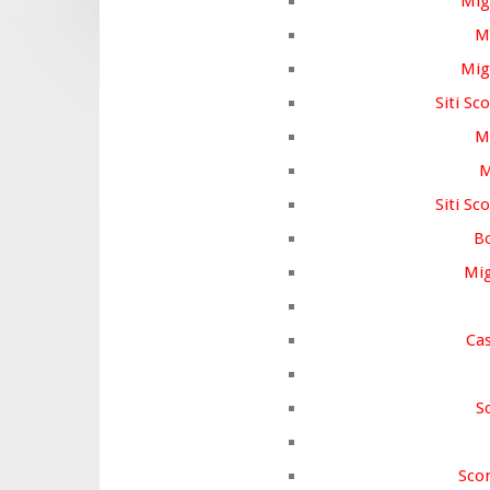
Mig
M
Mig
Siti S
M
M
Siti S
B
Mig
Ca
S
Sco