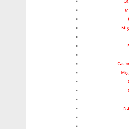
Ca
Mi
Mig
Casin
Mig
Nu