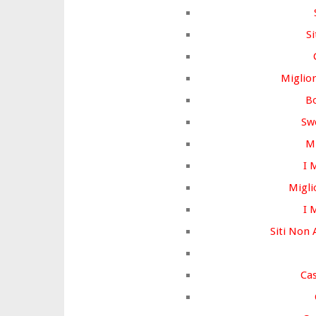
S
Miglio
B
Sw
Mi
I 
Migli
I 
Siti Non
Ca