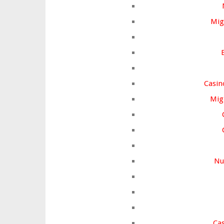
Mig
Casin
Mig
Nu
Ca