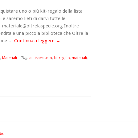
cquistare uno o più kit-regalo della lista
 e saremo lieti di darvi tutte le
:
materiale@oltrelaspecie.org
Inoltre
ndita e una piccola biblioteca che Oltre la
zione …
Continua a leggere
→
s
,
Materiali
| Tag:
antispecismo
,
kit regalo
,
materiali
,
dio