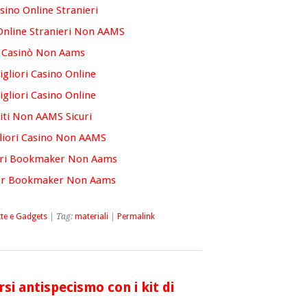
sino Online Stranieri
Online Stranieri Non AAMS
Casinò Non Aams
igliori Casino Online
igliori Casino Online
iti Non AAMS Sicuri
liori Casino Non AAMS
ori Bookmaker Non Aams
or Bookmaker Non Aams
tte e Gadgets
| Tag:
materiali
|
Permalink
si antispecismo con i kit di