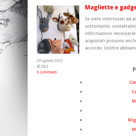
Magliette e gadg
Se siete interessati ad a
sottostante, contattateci
informazioni necessarie
acquistati possono anche
accordo. Inoltre abbiam
19 agosto 2015
di OLS
P
0 commenti
Ca
C
M
Mig
M