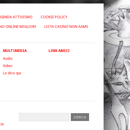
GENDA ATTIVISMO
COOKIE POLICY
NO ONLINE MIGLIORI
LISTA CASINO NON AAMS
MULTIMEDIA
LINK AMICI
Audio
Video
Lo dico qui
”
cie