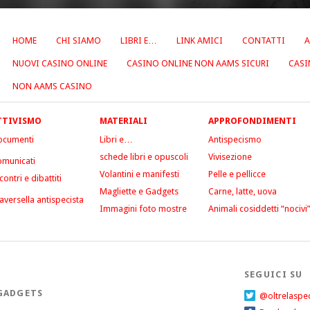
HOME
CHI SIAMO
LIBRI E…
LINK AMICI
CONTATTI
A
NUOVI CASINO ONLINE
CASINO ONLINE NON AAMS SICURI
CASI
NON AAMS CASINO
TTIVISMO
MATERIALI
APPROFONDIMENTI
ocumenti
Libri e…
Antispecismo
schede libri e opuscoli
Vivisezione
municati
Volantini e manifesti
Pelle e pellicce
contri e dibattiti
Magliette e Gadgets
Carne, latte, uova
aversella antispecista
Immagini foto mostre
Animali cosiddetti “nocivi
SEGUICI SU
GADGETS
@oltrelaspe