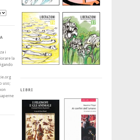
A
za i
iorare la
vigando
ie.org
o uso;
non
LIBRI
saperne