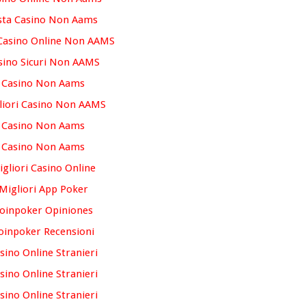
sta Casino Non Aams
 Casino Online Non AAMS
sino Sicuri Non AAMS
Casino Non Aams
liori Casino Non AAMS
Casino Non Aams
Casino Non Aams
igliori Casino Online
Migliori App Poker
oinpoker Opiniones
oinpoker Recensioni
sino Online Stranieri
sino Online Stranieri
sino Online Stranieri