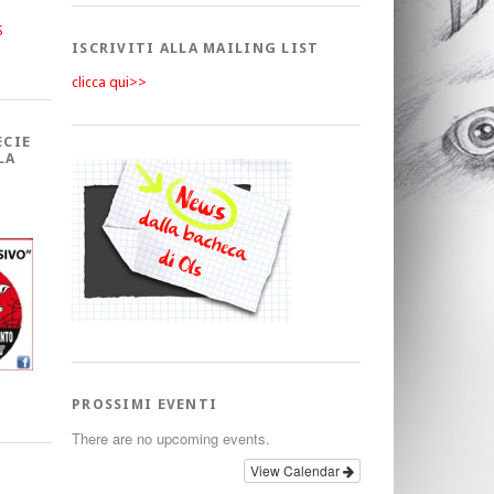
S
ISCRIVITI ALLA MAILING LIST
clicca qui>>
ECIE
LA
PROSSIMI EVENTI
There are no upcoming events.
View Calendar