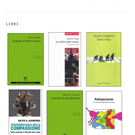
LIBRI