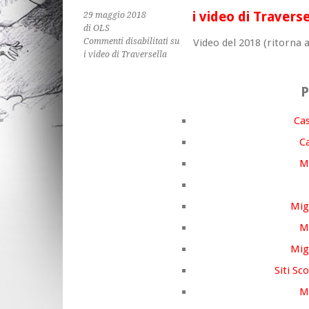
i video di Travers
29 maggio 2018
di OLS
Commenti disabilitati
su
Video del 2018 (ritorna a
i video di Traversella
P
Ca
C
M
Mig
M
Mig
Siti S
M