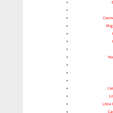
Casin
Mig
Nu
Ca
Li
Lista
Ca