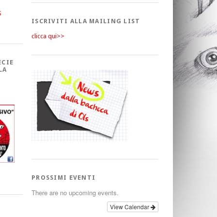
S
ISCRIVITI ALLA MAILING LIST
clicca qui>>
ECIE
LA
PROSSIMI EVENTI
There are no upcoming events.
View Calendar