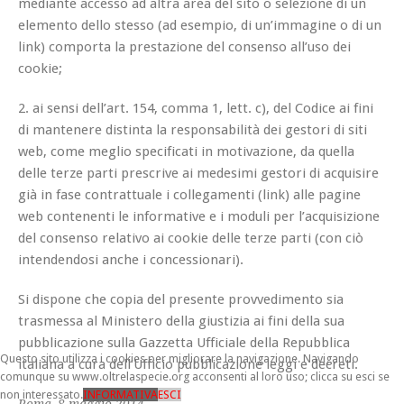
mediante accesso ad altra area del sito o selezione di un
elemento dello stesso (ad esempio, di un’immagine o di un
link) comporta la prestazione del consenso all’uso dei
cookie;
2. ai sensi dell’art. 154, comma 1, lett. c), del Codice ai fini
di mantenere distinta la responsabilità dei gestori di siti
web, come meglio specificati in motivazione, da quella
delle terze parti prescrive ai medesimi gestori di acquisire
già in fase contrattuale i collegamenti (link) alle pagine
web contenenti le informative e i moduli per l’acquisizione
del consenso relativo ai cookie delle terze parti (con ciò
intendendosi anche i concessionari).
Si dispone che copia del presente provvedimento sia
trasmessa al Ministero della giustizia ai fini della sua
pubblicazione sulla Gazzetta Ufficiale della Repubblica
Questo sito utilizza i cookies per migliorare la navigazione. Navigando
italiana a cura dell’Ufficio pubblicazione leggi e decreti.
comunque su www.oltrelaspecie.org acconsenti al loro uso; clicca su esci se
non interessato.
INFORMATIVA
ESCI