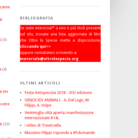
 carne
BIBLIOGRAFIA
ti
Se siete interessat* a uno o più titoli presenti
sul sito, trovate una lista aggiornata di libri
i
(5)
che Oltre la Specie mette a disposizione,
cliccando qui>>
oppure contattateci scrivendo a:
materiale@oltrelaspecie.org
a
(4)
ULTIMI ARTICOLI
a (ex
Festa Antispecista 2018 - XIII edizione
GENOCIDI ANIMALI - A. Dal Lago, M.
ostre
Filippi, A. Volpe
Ventimiglia città aperta: manifestazione
internazionale #14L
ti
(33)
i video di Traversella
Massimo Filippi risponde a #5domande