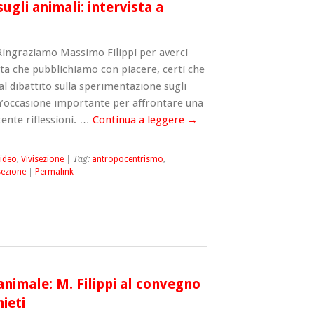
gli animali: intervista a
 Ringraziamo Massimo Filippi per averci
ta che pubblichiamo con piacere, certi che
 al dibattito sulla sperimentazione sugli
’occasione importante per affrontare una
ente riflessioni. …
Continua a leggere
→
ideo
,
Vivisezione
| Tag:
antropocentrismo
,
sezione
|
Permalink
nimale: M. Filippi al convegno
hieti