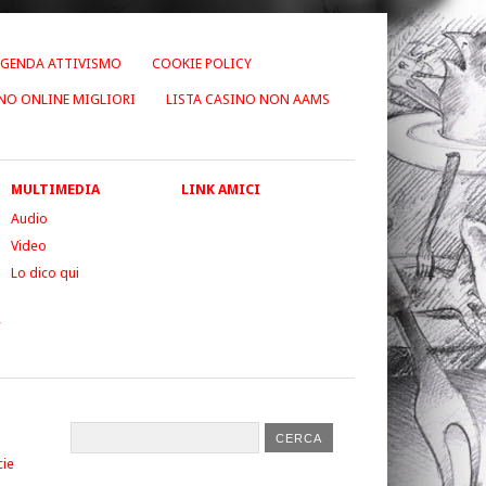
GENDA ATTIVISMO
COOKIE POLICY
NO ONLINE MIGLIORI
LISTA CASINO NON AAMS
MULTIMEDIA
LINK AMICI
Audio
Video
Lo dico qui
”
cie