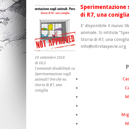
Sperimentazione s
di R7, una conigli
E’ disponibile il nuovo l
animale. Si intitola “Sp
Storia di R7, una conigli
info@oltrelaspecie.org
19 settembre 2016
di OLS
P
Commenti disabilitati
su
Sperimentazione sugli
Ca
animali? Perchè no.
Storia di R7, una
C
coniglia
M
Mig
M