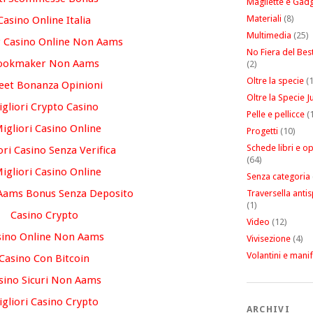
Magliette e Gad
Materiali
(8)
Casino Online Italia
Multimedia
(25)
r Casino Online Non Aams
No Fiera del Be
ookmaker Non Aams
(2)
Oltre la specie
(1
eet Bonanza Opinioni
Oltre la Specie J
gliori Crypto Casino
Pelle e pellicce
(1
Migliori Casino Online
Progetti
(10)
Schede libri e o
ori Casino Senza Verifica
(64)
Migliori Casino Online
Senza categoria
 Aams Bonus Senza Deposito
Traversella antis
(1)
Casino Crypto
Video
(12)
sino Online Non Aams
Vivisezione
(4)
Volantini e manif
Casino Con Bitcoin
sino Sicuri Non Aams
gliori Casino Crypto
ARCHIVI