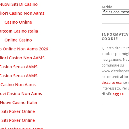
Nuovi Siti Di Casino
Archivi
liori Casino Non Aams
Casino Online
Bitcoin Casino Italia
INFORMATIV
COOKIE
Online Casino
Questo sito utiliz
o Online Non Aams 2026
cookies per migl
liori Casino Non AAMS
navigazione. Na
comunque su
Casino Senza AAMS
www.oltrelaspec
Casino Senza AAMS
acconsenti al lor
clicca su esci
se 
Casino Non Aams
interessato.
Per 
ovi Casino Non Aams
di più
leggi>>
Nuovi Casino Italia
Siti Poker Online
Siti Poker Online