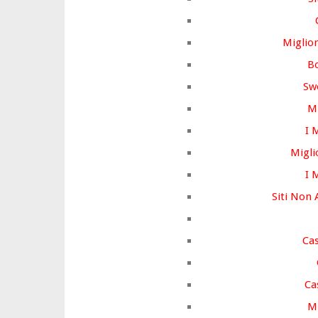
Miglio
B
Sw
Mi
I 
Migli
I 
Siti Non
Ca
Ca
Mi