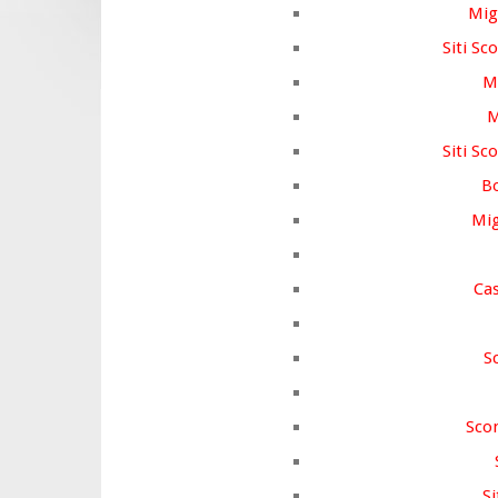
Mig
Siti S
M
M
Siti S
B
Mig
Ca
S
Sco
S