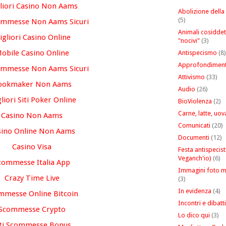
liori Casino Non Aams
Abolizione della
(5)
commesse Non Aams Sicuri
Animali cosiddet
igliori Casino Online
"nocivi"
(3)
obile Casino Online
Antispecismo
(8)
Approfondiment
commesse Non Aams Sicuri
Attivismo
(33)
ookmaker Non Aams
Audio
(26)
liori Siti Poker Online
BioViolenza
(2)
Carne, latte, uov
Casino Non Aams
Comunicati
(20)
sino Online Non Aams
Documenti
(12)
Casino Visa
Festa antispecist
Veganch'io)
(6)
commesse Italia App
Immagini foto m
Crazy Time Live
(3)
In evidenza
(4)
mmesse Online Bitcoin
Incontri e dibatti
Scommesse Crypto
Lo dico qui
(3)
iti Scommesse Bonus