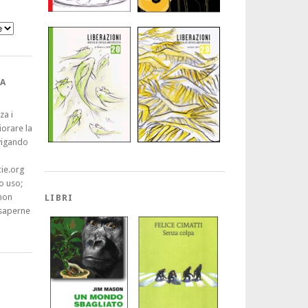
A
za i
iorare la
vigando
ie.org
o uso;
non
LIBRI
saperne