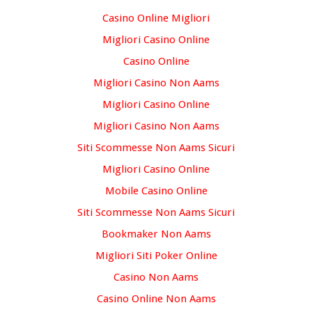
Casino Online Migliori
Migliori Casino Online
Casino Online
Migliori Casino Non Aams
Migliori Casino Online
Migliori Casino Non Aams
Siti Scommesse Non Aams Sicuri
Migliori Casino Online
Mobile Casino Online
Siti Scommesse Non Aams Sicuri
Bookmaker Non Aams
Migliori Siti Poker Online
Casino Non Aams
Casino Online Non Aams