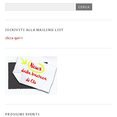
ISCRIVITI ALLA MAILING LIST
clicca qui>>
PROSSIMI EVENTI