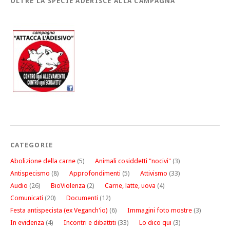
OLTRE LA SPECIE ADERISCE ALLA CAMPAGNA
CATEGORIE
Abolizione della carne
(5)
Animali cosiddetti "nocivi"
(3)
Antispecismo
(8)
Approfondimenti
(5)
Attivismo
(33)
Audio
(26)
BioViolenza
(2)
Carne, latte, uova
(4)
Comunicati
(20)
Documenti
(12)
Festa antispecista (ex Veganch'io)
(6)
Immagini foto mostre
(3)
In evidenza
(4)
Incontri e dibattiti
(33)
Lo dico qui
(3)