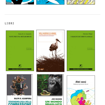
LIBRI