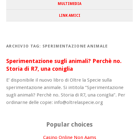
MULTIMEDIA
LINK AMICI
ARCHIVIO TAG:
SPERIMENTAZIONE ANIMALE
Sperimentazione sugli animali? Perchè no.
Storia di R7, una coniglia
E’ disponibile il nuovo libro di Oltre la Specie sulla
sperimentazione animale. Si intitola “Sperimentazione
sugli animali? Perchè no. Storia di R7, una coniglia”. Per
ordinarne delle copie:
info@oltrelaspecie.org
Popular choices
Casino Online Non Aams