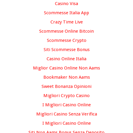
Casino Visa
Scommesse Italia App
Crazy Time Live
Scommesse Online Bitcoin
Scommesse Crypto
Siti Scommesse Bonus
Casino Online Italia
Miglior Casino Online Non Aams
Bookmaker Non Aams
Sweet Bonanza Opinioni
Migliori Crypto Casino
I Migliori Casino Online
Migliori Casino Senza Verifica
I Migliori Casino Online
Siti Non Aams Bonus Senza Deposito