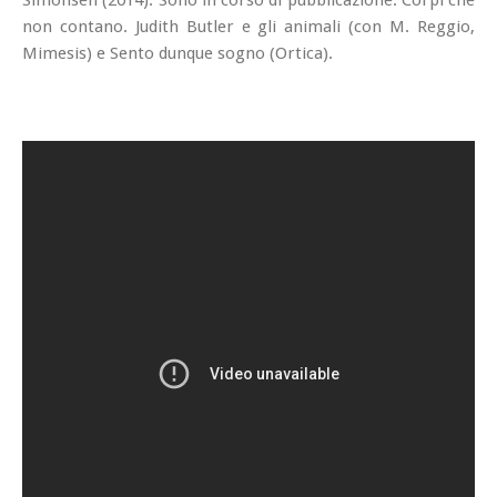
Simonsen (2014). Sono in corso di pubblicazione:
Corpi che
non contano. Judith Butler e gli animali
(con M. Reggio,
Mimesis) e
Sento dunque sogno
(Ortica).