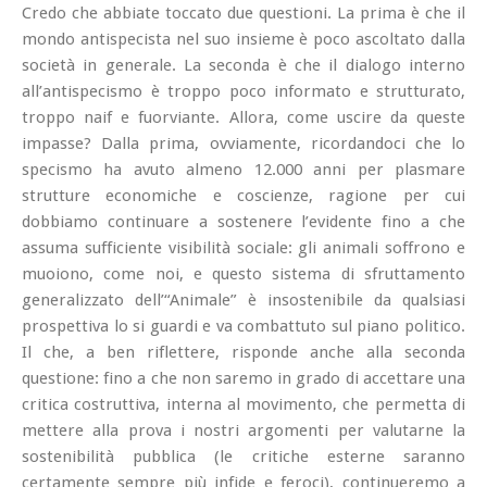
Credo che abbiate toccato due questioni. La prima è che il
mondo antispecista nel suo insieme è poco ascoltato dalla
società in generale. La seconda è che il dialogo interno
all’antispecismo è troppo poco informato e strutturato,
troppo
naif
e fuorviante. Allora, come uscire da
queste
impasse? Dalla prima, ovviamente, ricordandoci che lo
specismo ha avuto almeno 12.000 anni per plasmare
strutture economiche e coscienze, ragione per cui
dobbiamo
continuare a sostenere l’evidente
fino a che
assuma sufficiente visibilità sociale: gli animali soffrono e
muoiono, come noi, e questo sistema di sfruttamento
generalizzato dell’“Animale” è insostenibile da qualsiasi
prospettiva lo si guardi e va combattuto sul piano politico.
Il che, a ben riflettere, risponde anche alla seconda
questione: fino a che non saremo in grado di accettare una
critica costruttiva, interna al movimento, che permetta di
mettere alla prova i nostri argomenti per valutarne la
sostenibilità pubblica (le critiche esterne saranno
certamente sempre più infide e feroci), continueremo a