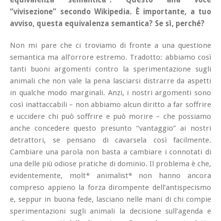
equivalenza semantica”. Questo alla voce
“vivisezione” secondo Wikipedia. È importante, a tuo
avviso, questa equivalenza semantica? Se sì, perché?
Non mi pare che ci troviamo di fronte a una questione
semantica ma all’orrore estremo. Tradotto: abbiamo così
tanti buoni argomenti contro la
sperimentazione sugli
animali
che non vale la pena lasciarsi distrarre da aspetti
in qualche modo marginali. Anzi, i nostri argomenti sono
così inattaccabili –
non abbiamo alcun diritto a far soffrire
e uccidere chi può soffrire e può morire
– che possiamo
anche concedere questo presunto “vantaggio” ai nostri
detrattori, se pensano di cavarsela così facilmente.
Cambiare una parola non basta a cambiare i connotati di
una delle più odiose pratiche di dominio. Il problema è che,
evidentemente, molt* animalist* non hanno ancora
compreso appieno la forza dirompente dell’antispecismo
e, seppur in buona fede, lasciano nelle mani di chi compie
sperimentazioni sugli animali la decisione sull’agenda e