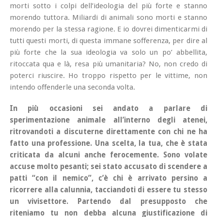
morti sotto i colpi dell’ideologia del più forte e stanno
morendo tuttora. Miliardi di animali sono morti e stanno
morendo per la stessa ragione. E io dovrei dimenticarmi di
tutti questi morti, di questa immane sofferenza, per dire al
più forte che la sua ideologia va solo un po’ abbellita,
ritoccata qua e là, resa più
umanitaria
? No, non credo di
poterci riuscire. Ho troppo rispetto per le vittime, non
intendo
offenderle
una seconda volta.
In più occasioni sei andato a parlare di
sperimentazione animale all’interno degli atenei,
ritrovandoti a discuterne direttamente con chi ne ha
fatto una professione. Una scelta, la tua, che è stata
criticata da alcuni anche ferocemente. Sono volate
accuse molto pesanti; sei stato accusato di scendere a
patti “con il nemico”, c’è chi è arrivato persino a
ricorrere alla calunnia, tacciandoti di essere tu stesso
un vivisettore. Partendo dal presupposto che
riteniamo tu non debba alcuna giustificazione di