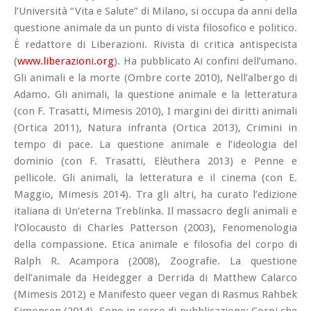
l’Università “Vita e Salute” di Milano, si occupa da anni della
questione animale da un punto di vista filosofico e politico.
È redattore di
Liberazioni. Rivista di critica antispecista
(
www.liberazioni.org
). Ha pubblicato
Ai confini dell’umano.
Gli animali e la morte
(Ombre corte 2010),
Nell’albergo di
Adamo. Gli animali, la questione animale e la letteratura
(con F. Trasatti, Mimesis 2010),
I margini dei diritti animali
(Ortica 2011),
Natura infranta
(Ortica 2013),
Crimini in
tempo di pace. La questione animale e l’ideologia del
dominio
(con F. Trasatti, Elèuthera 2013) e
Penne e
pellicole. Gli animali, la letteratura e il cinema
(con E.
Maggio, Mimesis 2014). Tra gli altri, ha curato l’edizione
italiana di
Un’eterna Treblinka. Il massacro degli animali e
l’Olocausto
di Charles Patterson (2003),
Fenomenologia
della compassione. Etica animale e filosofia del corpo
di
Ralph R. Acampora (2008),
Zoografie. La questione
dell’animale da Heidegger a Derrida
di Matthew Calarco
(Mimesis 2012) e
Manifesto queer vegan
di Rasmus Rahbek