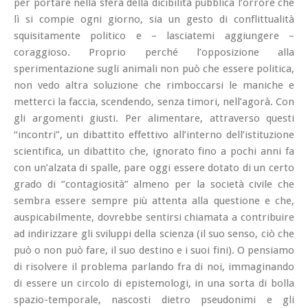
per portare nella sfera della dicibilità pubblica l’orrore che
lì si compie ogni giorno, sia un gesto di conflittualità
squisitamente politico e – lasciatemi aggiungere –
coraggioso
. Proprio perché l’opposizione alla
sperimentazione sugli animali non può che essere politica,
non vedo altra soluzione che rimboccarsi le maniche e
metterci la faccia, scendendo, senza timori, nell’
agorà
. Con
gli argomenti giusti. Per alimentare, attraverso questi
“incontri”, un dibattito effettivo all’interno dell’istituzione
scientifica, un dibattito che, ignorato fino a pochi anni fa
con un’alzata di spalle, pare oggi essere dotato di un certo
grado di “contagiosità” almeno per la società civile che
sembra essere sempre più attenta alla questione e che,
auspicabilmente, dovrebbe sentirsi chiamata a contribuire
ad indirizzare gli sviluppi della scienza (il suo senso, ciò che
può o non può fare, il suo destino e i suoi fini). O pensiamo
di risolvere il problema parlando fra di noi, immaginando
di essere un circolo di epistemologi, in una sorta di bolla
spazio-temporale, nascosti dietro pseudonimi e gli