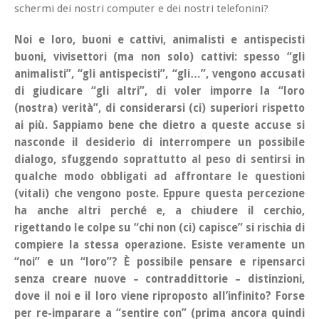
schermi dei nostri computer e dei nostri telefonini?
Noi e loro, buoni e cattivi, animalisti e antispecisti
buoni, vivisettori (ma non solo) cattivi: spesso “gli
animalisti”, “gli antispecisti”, “gli…”, vengono accusati
di giudicare “gli altri”, di voler imporre la “loro
(nostra) verità”, di considerarsi (ci) superiori rispetto
ai più. Sappiamo bene che dietro a queste accuse si
nasconde il desiderio di interrompere un possibile
dialogo, sfuggendo soprattutto al peso di sentirsi in
qualche modo obbligati ad affrontare le questioni
(vitali) che vengono poste. Eppure questa percezione
ha anche altri perché e, a chiudere il cerchio,
rigettando le colpe su “chi non (ci) capisce” si rischia di
compiere la stessa operazione. Esiste veramente un
“noi” e un “loro”? È possibile pensare e ripensarci
senza creare nuove – contraddittorie – distinzioni,
dove il
noi
e il
loro
viene riproposto all’infinito? Forse
per re-imparare a “sentire con” (prima ancora quindi