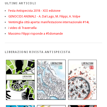
ULTIMI ARTICOLI
Festa Antispecista 2018 - XIII edizione
GENOCIDI ANIMALI - A. Dal Lago, M. Filippi, A. Volpe
Ventimiglia città aperta: manifestazione internazionale #14L
i video di Traversella
Massimo Filippi risponde a #5domande
LIBERAZIONI RIVISTA ANTISPECISTA