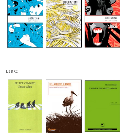
LIBRI