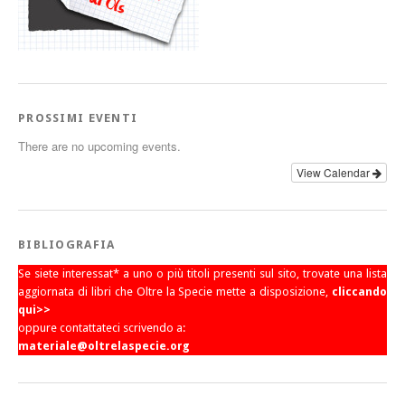
PROSSIMI EVENTI
There are no upcoming events.
View Calendar
BIBLIOGRAFIA
Se siete interessat* a uno o più titoli presenti sul sito, trovate una lista
aggiornata di libri che Oltre la Specie mette a disposizione,
cliccando
qui>>
oppure contattateci scrivendo a:
materiale@oltrelaspecie.org