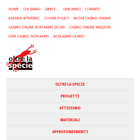
HOME
CHI SIAMO
LIBRI E…
LINK AMICI
CONTATTI
AGENDA ATTIVISMO
COOKIE POLICY
NUOVI CASINO ONLINE
CASINO ONLINE NON AAMS SICURI
CASINO ONLINE MIGLIORI
LISTA CASINO NON AAMS
NON AAMS CASINO
OLTRE LA SPECIE
PROGETTI
ATTIVISMO
MATERIALI
APPROFONDIMENTI