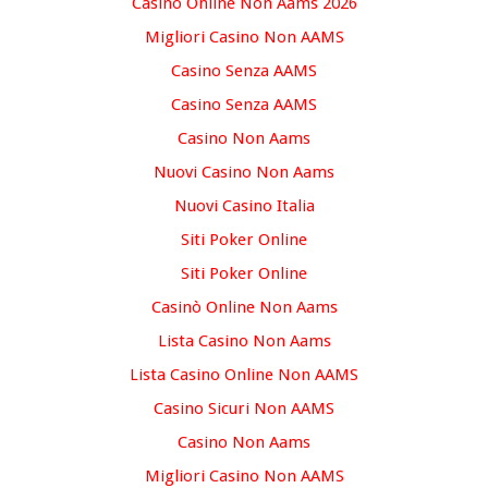
Casino Online Non Aams 2026
Migliori Casino Non AAMS
Casino Senza AAMS
Casino Senza AAMS
Casino Non Aams
Nuovi Casino Non Aams
Nuovi Casino Italia
Siti Poker Online
Siti Poker Online
Casinò Online Non Aams
Lista Casino Non Aams
Lista Casino Online Non AAMS
Casino Sicuri Non AAMS
Casino Non Aams
Migliori Casino Non AAMS