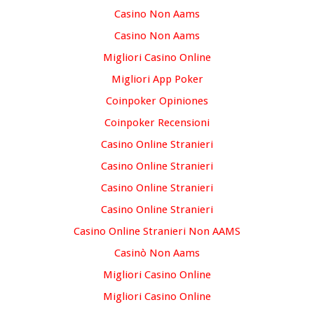
Casino Non Aams
Casino Non Aams
Migliori Casino Online
Migliori App Poker
Coinpoker Opiniones
Coinpoker Recensioni
Casino Online Stranieri
Casino Online Stranieri
Casino Online Stranieri
Casino Online Stranieri
Casino Online Stranieri Non AAMS
Casinò Non Aams
Migliori Casino Online
Migliori Casino Online