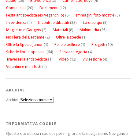
Audio
(26)
BioViolenza
(2)
Carne, latte, uova
(4)
Comunicati
(20)
Documenti
(12)
Festa antispecista (ex Veganch'io)
(6)
Immagini foto mostre
(3)
In evidenza
(4)
Incontri e dibattiti
(33)
Lo dico qui
(3)
Magliette e Gadgets
(2)
Materiali
(8)
Multimedia
(25)
No Fiera del Bestiame
(2)
Oltre la specie
(1)
Oltre la Specie Junior
(1)
Pelle e pellicce
(1)
Progetti
(10)
Schede libri e opuscoli
(64)
Senza categoria
(4)
Traversella antispecista
(1)
Video
(12)
Vivisezione
(4)
Volantini e manifesti
(4)
ARCHIVI
Archivi
INFORMATIVA COOKIE
Questo sito utilizza i cookies per migliorare la navigazione. Navigando