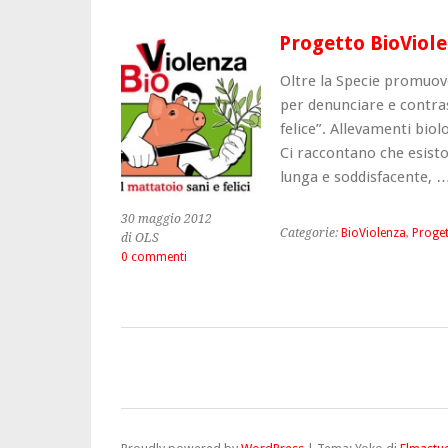
Progetto BioViol
Oltre la Specie promuove
per denunciare e contras
felice”. Allevamenti biolo
Ci raccontano che esiston
lunga e soddisfacente, 
30 maggio 2012
Categorie:
BioViolenza
,
Proget
di OLS
0 commenti