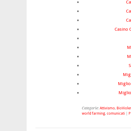
Ca
Ca
Ca
Casino 
M
M
S
Mig
Migli
Migli
Categorie:
Attivismo
,
BioViole
world farming
,
comunicati
|
P