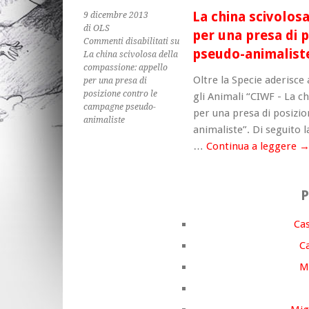
La china scivolos
9 dicembre 2013
di OLS
per una presa di 
Commenti disabilitati
su
pseudo-animalist
La china scivolosa della
compassione: appello
Oltre la Specie aderisce
per una presa di
posizione contro le
gli Animali “CIWF - La c
campagne pseudo-
per una presa di posizi
animaliste
animaliste”. Di seguito la
…
Continua a leggere
P
Ca
C
M