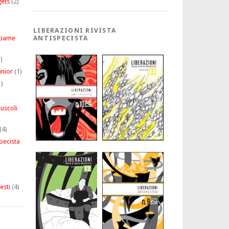
gets
(2)
LIBERAZIONI RIVISTA
stiame
ANTISPECISTA
)
unior
(1)
)
puscoli
(4)
pecista
esti
(4)