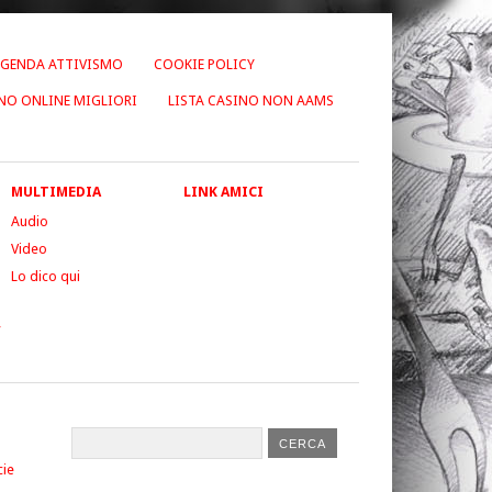
GENDA ATTIVISMO
COOKIE POLICY
NO ONLINE MIGLIORI
LISTA CASINO NON AAMS
MULTIMEDIA
LINK AMICI
Audio
Video
Lo dico qui
”
cie