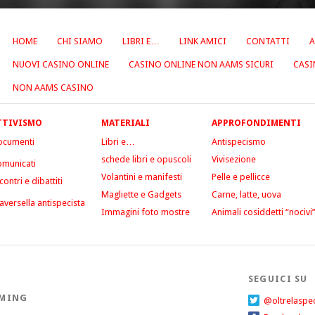
HOME
CHI SIAMO
LIBRI E…
LINK AMICI
CONTATTI
A
NUOVI CASINO ONLINE
CASINO ONLINE NON AAMS SICURI
CASI
NON AAMS CASINO
TTIVISMO
MATERIALI
APPROFONDIMENTI
ocumenti
Libri e…
Antispecismo
schede libri e opuscoli
Vivisezione
municati
Volantini e manifesti
Pelle e pellicce
contri e dibattiti
Magliette e Gadgets
Carne, latte, uova
aversella antispecista
Immagini foto mostre
Animali cosiddetti “nocivi
SEGUICI SU
RMING
@oltrelaspe