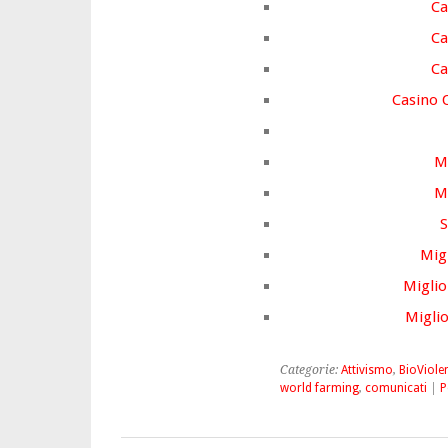
Ca
Ca
Ca
Casino 
M
M
S
Mig
Migli
Migli
Categorie:
Attivismo
,
BioViole
world farming
,
comunicati
|
P