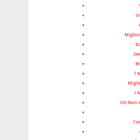
S
Miglio
B
Sw
Mi
I 
Migli
I 
Siti Non
Ca