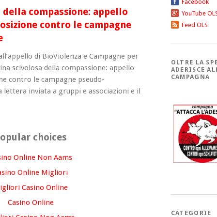
Facebook
a della compassione: appello
YouTube OL
posizione contro le campagne
Feed OLS
e
 all’appello di BioViolenza e Campagne per
OLTRE LA SP
hina scivolosa della compassione: appello
ADERISCE AL
CAMPAGNA
one contro le campagne pseudo-
 lettera inviata a gruppi e associazioni e il
→
opular choices
sino Online Non Aams
asino Online Migliori
igliori Casino Online
Casino Online
CATEGORIE