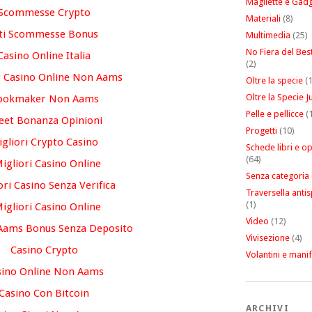
Magliette e Gad
Scommesse Crypto
Materiali
(8)
iti Scommesse Bonus
Multimedia
(25)
No Fiera del Be
Casino Online Italia
(2)
r Casino Online Non Aams
Oltre la specie
(1
Oltre la Specie J
ookmaker Non Aams
Pelle e pellicce
(1
eet Bonanza Opinioni
Progetti
(10)
gliori Crypto Casino
Schede libri e o
(64)
Migliori Casino Online
Senza categoria
ori Casino Senza Verifica
Traversella antis
(1)
Migliori Casino Online
Video
(12)
 Aams Bonus Senza Deposito
Vivisezione
(4)
Casino Crypto
Volantini e manif
sino Online Non Aams
Casino Con Bitcoin
ARCHIVI