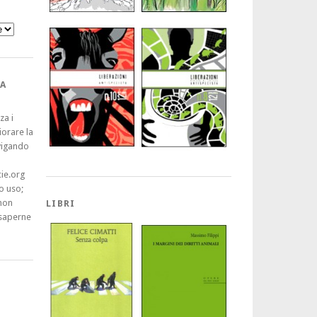
A
za i
iorare la
vigando
ie.org
o uso;
non
LIBRI
saperne