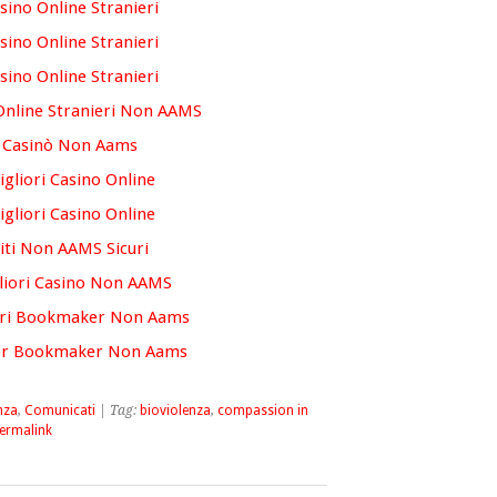
sino Online Stranieri
sino Online Stranieri
sino Online Stranieri
Online Stranieri Non AAMS
Casinò Non Aams
igliori Casino Online
igliori Casino Online
iti Non AAMS Sicuri
liori Casino Non AAMS
ori Bookmaker Non Aams
or Bookmaker Non Aams
nza
,
Comunicati
| Tag:
bioviolenza
,
compassion in
ermalink