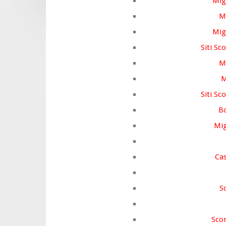
Mig
M
Mig
Siti S
M
M
Siti S
B
Mig
Ca
S
Sco