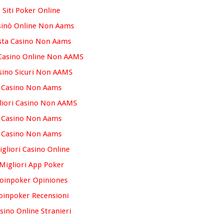
Siti Poker Online
sinò Online Non Aams
sta Casino Non Aams
 Casino Online Non AAMS
sino Sicuri Non AAMS
Casino Non Aams
liori Casino Non AAMS
Casino Non Aams
Casino Non Aams
igliori Casino Online
Migliori App Poker
oinpoker Opiniones
oinpoker Recensioni
sino Online Stranieri