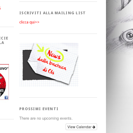
S
ISCRIVITI ALLA MAILING LIST
clicca qui>>
ECIE
LA
PROSSIMI EVENTI
There are no upcoming events.
View Calendar