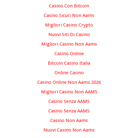
Casino Con Bitcoin
Casino Sicuri Non Aams
Migliori Casino Crypto
Nuovi Siti Di Casino
Migliori Casino Non Aams
Casino Online
Bitcoin Casino Italia
Online Casino
Casino Online Non Aams 2026
Migliori Casino Non AAMS
Casino Senza AAMS
Casino Senza AAMS
Casino Non Aams
Nuovi Casino Non Aams