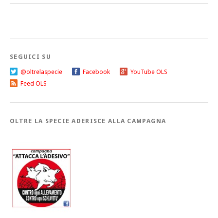
SEGUICI SU
@oltrelaspecie
Facebook
YouTube OLS
Feed OLS
OLTRE LA SPECIE ADERISCE ALLA CAMPAGNA