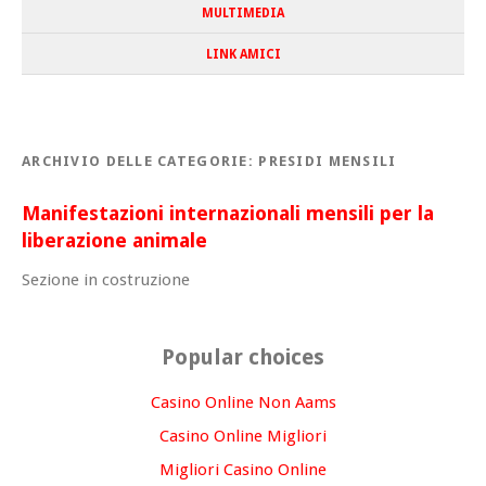
MULTIMEDIA
LINK AMICI
ARCHIVIO DELLE CATEGORIE:
PRESIDI MENSILI
Manifestazioni internazionali mensili per la
liberazione animale
Sezione in costruzione
Popular choices
Casino Online Non Aams
Casino Online Migliori
Migliori Casino Online