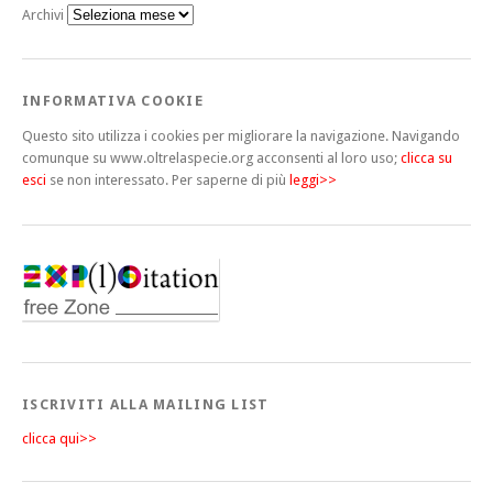
Archivi
INFORMATIVA COOKIE
Questo sito utilizza i cookies per migliorare la navigazione. Navigando
comunque su www.oltrelaspecie.org acconsenti al loro uso;
clicca su
esci
se non interessato.
Per saperne di più
leggi>>
ISCRIVITI ALLA MAILING LIST
clicca qui>>