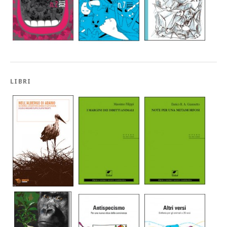
LIBRI