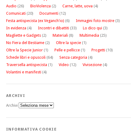
Audio
(26)
BioViolenza
(2)
Carne, latte, uova
(4)
Comunicati
(20)
Documenti
(12)
Festa antispecista (ex Veganch'io)
(6)
Immagini foto mostre
(3)
In evidenza
(4)
Incontri e dibattiti
(33)
Lo dico qui
(3)
Magliette e Gadgets
(2)
Materiali
(8)
Multimedia
(25)
No Fiera del Bestiame
(2)
Oltre la specie
(1)
Oltre la Specie Junior
(1)
Pelle e pellicce
(1)
Progetti
(10)
Schede libri e opuscoli
(64)
Senza categoria
(4)
Traversella antispecista
(1)
Video
(12)
Vivisezione
(4)
Volantini e manifesti
(4)
ARCHIVI
Archivi
INFORMATIVA COOKIE