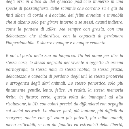
degli orsi in bilico su del ghiaccio posticcio immerso in una
specie di pozzanghera, delle scimmie che corrono su e giù da
finti alberi di corda e d’acciaio, dei felini annoiati e immobili
che si alzano solo per girare intorno a se stessi, avanti indietro,
come la pantera di Rilke. Ma sempre con grazia, con una
delicatezza che sbalordisce, con la capacità di perdonare
l’imperdonabile. E sbarre ovunque e ovunque cemento.
E poi al posto dello zoo un bioparco. Un bel nome per dire la
stessa cosa, lo stesso degrado del vivente a oggetto di oscena
pornografia, la stessa noia, la stessa rabbia, la stessa grazia,
delicatezza e capacità di perdono degli uni, la stessa protervia
e arroganza degli altri animali. Lo stesso panottico, solo più
fintamente gentile, lento, felice. In realtà, la stessa memoria
ferita, in futuro; certo, questa volta da immagini ad alta
risoluzione, in 3D, con colori precisi, da diffondersi con orgoglio
sui social network. Le sbarre, però, più lontane, più difficili da
scorgere, anche con gli zoom più potenti, più infide quindi;
meno criticabili, se non da fanatici ed estremisti della libertà,