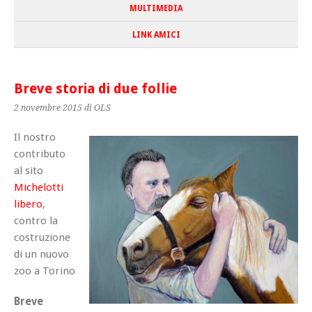
MULTIMEDIA
LINK AMICI
Breve storia di due follie
2 novembre 2015
di OLS
Il nostro
contributo
al sito
Michelotti
libero
,
contro la
costruzione
di un nuovo
zoo a Torino
Breve