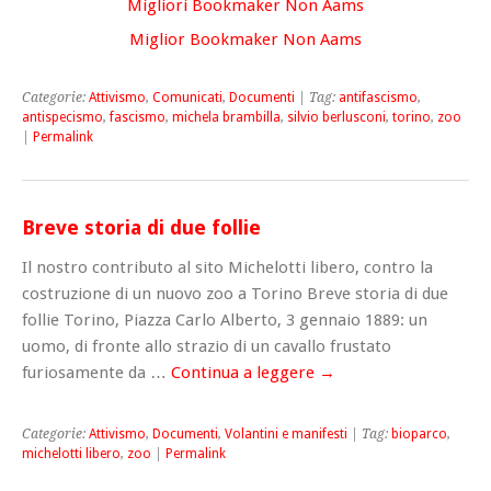
Migliori Bookmaker Non Aams
Miglior Bookmaker Non Aams
Categorie:
Attivismo
,
Comunicati
,
Documenti
| Tag:
antifascismo
,
antispecismo
,
fascismo
,
michela brambilla
,
silvio berlusconi
,
torino
,
zoo
|
Permalink
Breve storia di due follie
Il nostro contributo al sito Michelotti libero, contro la
costruzione di un nuovo zoo a Torino Breve storia di due
follie Torino, Piazza Carlo Alberto, 3 gennaio 1889: un
uomo, di fronte allo strazio di un cavallo frustato
furiosamente da …
Continua a leggere
→
Categorie:
Attivismo
,
Documenti
,
Volantini e manifesti
| Tag:
bioparco
,
michelotti libero
,
zoo
|
Permalink