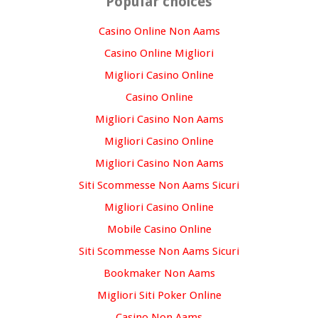
Popular choices
Casino Online Non Aams
Casino Online Migliori
Migliori Casino Online
Casino Online
Migliori Casino Non Aams
Migliori Casino Online
Migliori Casino Non Aams
Siti Scommesse Non Aams Sicuri
Migliori Casino Online
Mobile Casino Online
Siti Scommesse Non Aams Sicuri
Bookmaker Non Aams
Migliori Siti Poker Online
Casino Non Aams