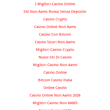
I Migliori Casino Online
Siti Non Aams Bonus Senza Deposito
Casino Crypto
Casino Online Non Aams
Casino Con Bitcoin
Casino Sicuri Non Aams
Migliori Casino Crypto
Nuovi Siti Di Casino
Migliori Casino Non Aams
Casino Online
Bitcoin Casino Italia
Online Casino
Casino Online Non Aams 2026
Migliori Casino Non AAMS