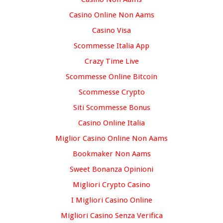
Casino Online Non Aams
Casino Visa
Scommesse Italia App
Crazy Time Live
Scommesse Online Bitcoin
Scommesse Crypto
Siti Scommesse Bonus
Casino Online Italia
Miglior Casino Online Non Aams
Bookmaker Non Aams
Sweet Bonanza Opinioni
Migliori Crypto Casino
I Migliori Casino Online
Migliori Casino Senza Verifica