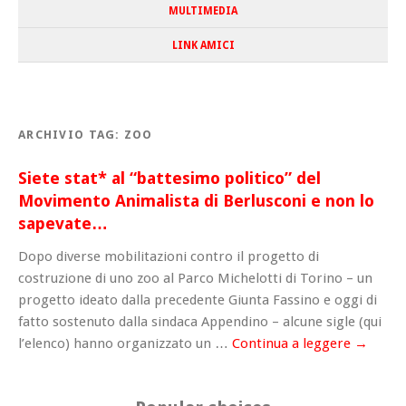
MULTIMEDIA
LINK AMICI
ARCHIVIO TAG:
ZOO
Siete stat* al “battesimo politico” del
Movimento Animalista di Berlusconi e non lo
sapevate…
Dopo diverse mobilitazioni contro il progetto di
costruzione di uno zoo al Parco Michelotti di Torino – un
progetto ideato dalla precedente Giunta Fassino e oggi di
fatto sostenuto dalla sindaca Appendino – alcune sigle (qui
l’elenco) hanno organizzato un …
Continua a leggere
→