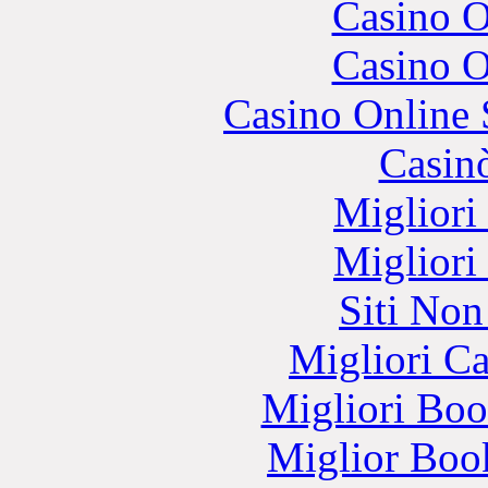
Casino O
Casino O
Casino Online
Casin
Migliori
Migliori
Siti No
Migliori 
Migliori Bo
Miglior Bo