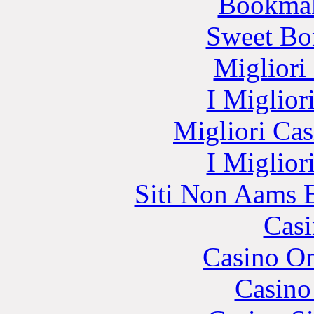
Bookma
Sweet Bo
Migliori
I Miglior
Migliori Cas
I Miglior
Siti Non Aams 
Casi
Casino O
Casino