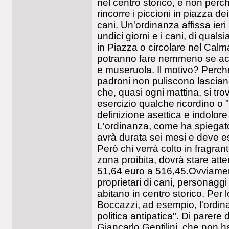
nel centro storico, e non perc
rincorre i piccioni in piazza d
cani. Un'ordinanza affissa ieri
undici giorni e i cani, di quals
in Piazza o circolare nel Calma
potranno fare nemmeno se acc
e museruola. Il motivo? Perchè
padroni non puliscono lasciand
che, quasi ogni mattina, si tro
esercizio qualche ricordino o
definizione asettica e indolore 
L'ordinanza, come ha spiegat
avrà durata sei mesi e deve e
Però chi verrà colto in fragran
zona proibita, dovrà stare atten
51,64 euro a 516,45.Ovviament
proprietari di cani, personaggi
abitano in centro storico. Per 
Boccazzi, ad esempio, l'ordin
politica antipatica". Di parere d
Giancarlo Gentilini, che non h