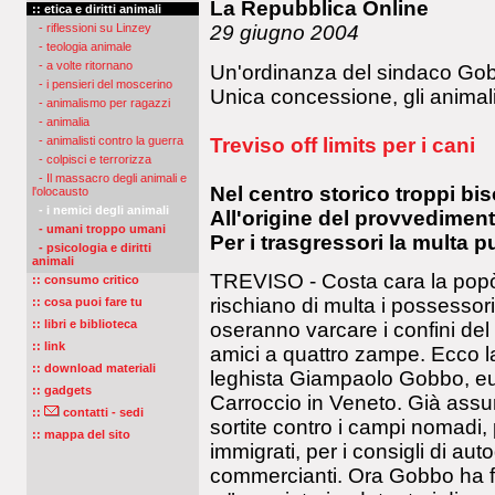
La Repubblica Online
:: etica e diritti animali
- riflessioni su Linzey
29 giugno 2004
- teologia animale
- a volte ritornano
Un'ordinanza del sindaco Gobb
- i pensieri del moscerino
Unica concessione, gli animali
- animalismo per ragazzi
- animalia
Treviso off limits per i cani
- animalisti contro la guerra
- colpisci e terrorizza
- Il massacro degli animali e
Nel centro storico troppi bi
l'olocausto
- i nemici degli animali
All'origine del provvedimen
- umani troppo umani
Per i trasgressori la multa 
- psicologia e diritti
animali
TREVISO - Costa cara la popò
:: consumo critico
rischiano di multa i possessori
:: cosa puoi fare tu
:: libri e biblioteca
oseranno varcare i confini del c
:: link
amici a quattro zampe. Ecco l
:: download materiali
leghista Giampaolo Gobbo, eu
:: gadgets
Carroccio in Veneto. Già assur
::
contatti - sedi
sortite contro i campi nomadi, p
:: mappa del sito
immigrati, per i consigli di aut
commercianti. Ora Gobbo ha f