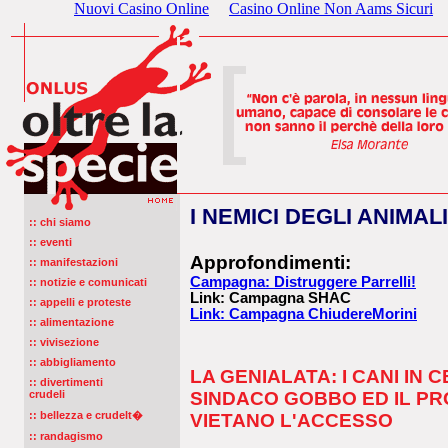
Nuovi Casino Online
Casino Online Non Aams Sicuri
I NEMICI DEGLI ANIMALI
:: chi siamo
:: eventi
Approfondimenti:
:: manifestazioni
Campagna: Distruggere Parrelli!
:: notizie e comunicati
Link: Campagna SHAC
:: appelli e proteste
Link: Campagna ChiudereMorini
:: alimentazione
:: vivisezione
:: abbigliamento
LA GENIALATA: I CANI IN
:: divertimenti
crudeli
SINDACO GOBBO ED IL PR
:: bellezza e crudelt�
VIETANO L'ACCESSO
:: randagismo