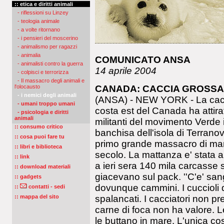
:: etica e diritti animali
- riflessioni su Linzey
- teologia animale
- a volte ritornano
- i pensieri del moscerino
- animalismo per ragazzi
- animalia
COMUNICATO ANSA
- animalisti contro la guerra
14 aprile 2004
- colpisci e terrorizza
- Il massacro degli animali e
CANADA: CACCIA GROSSA 
l'olocausto
- i nemici degli animali
(ANSA) - NEW YORK - La caccia
- umani troppo umani
costa est del Canada ha attirat
- psicologia e diritti
animali
militanti del movimento Verde i
:: consumo critico
banchisa dell'isola di Terranov
:: cosa puoi fare tu
primo grande massacro di mam
:: libri e biblioteca
secolo. La mattanza e' stata 
:: link
a ieri sera 140 mila carcasse s
:: download materiali
giacevano sul pack. ''C'e' s
:: gadgets
dovunque cammini. I cuccioli d
::
contatti - sedi
spalancati. I cacciatori non p
:: mappa del sito
carne di foca non ha valore. L
le buttano in mare. L'unica cos