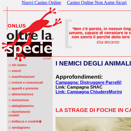
Nuovi Casino Online
Casino Online Non Aams Sicuri
I NEMICI DEGLI ANIMALI
:: chi siamo
:: eventi
Approfondimenti:
:: manifestazioni
Campagna: Distruggere Parrelli!
:: notizie e comunicati
Link: Campagna SHAC
:: appelli e proteste
Link: Campagna ChiudereMorini
:: alimentazione
:: vivisezione
:: abbigliamento
LA STRAGE DI FOCHE IN 
:: divertimenti
crudeli
:: bellezza e crudelt�
:: randagismo