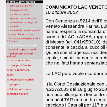
:: etica e diritti animali
- riflessioni su Linzey
COMUNICATO LAC VENET
- teologia animale
10 ottobre 2003
- a volte ritornano
- i pensieri del moscerino
Con Sentenza n.5214 dell'8 ot
- animalismo per ragazzi
Veneto Alessandra Farina, Lui
- animalia
hanno respinto la domanda di
- animalisti contro la guerra
- colpisci e terrorizza
ricorso di LAC e ADAA, rappre
- Il massacro degli animali e
di Mestre (tel. 041/950310), de
l'olocausto
- i nemici degli animali
consente la caccia ai cuccioli 
- umani troppo umani
Quindi che strage sia: uccidere
- psicologia e diritti
animali
legale, scientificamente corre
:: consumo critico
che nei fatti hanno sentenziato
:: cosa puoi fare tu
:: libri e biblioteca
La LAC però vuole ricordare alc
:: link
:: download materiali
I) la Corte Costituzionale con
:: gadgets
n.227/2003 del 19 giugno 200
::
contatti - sedi
non può allungare i tempi di ca
:: mappa del sito
perché il TAR non ne ha tenuto
cacciano i Caprioli per 117 gior