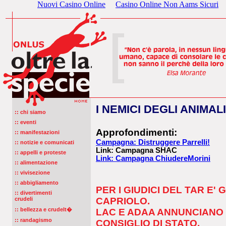
Nuovi Casino Online
Casino Online Non Aams Sicuri
I NEMICI DEGLI ANIMALI
:: chi siamo
:: eventi
Approfondimenti:
:: manifestazioni
Campagna: Distruggere Parrelli!
:: notizie e comunicati
Link: Campagna SHAC
:: appelli e proteste
Link: Campagna ChiudereMorini
:: alimentazione
:: vivisezione
:: abbigliamento
PER I GIUDICI DEL TAR E' 
:: divertimenti
crudeli
CAPRIOLO.
:: bellezza e crudelt�
LAC E ADAA ANNUNCIANO 
:: randagismo
CONSIGLIO DI STATO.