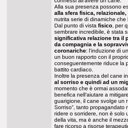
connessi all’avere un cane.
Alla sua presenza possono ess
alla sfera fisica, relazionale
nutrita serie di dinamiche che
Dal punto di vista
fisico
, per 
sembrare incredibile, è stata 
significativa relazione tra 
da compagnia e la sopravviv
coronariche
: l’induzione di u
un buon rapporto con il propr
conseguentemente riduce la pr
battito cardiaco.
Inoltre la presenza del cane 
al sorriso e quindi ad un m
momento che è ormai assodat
benefica nell’aiutare a mitigare
guarigione, il cane svolge un r
Sorriso”, tanto propagandato ne
ridere o sorridere, non è solo 
della vita, ma è anche il mez
fare ricorso a risorse terapeu