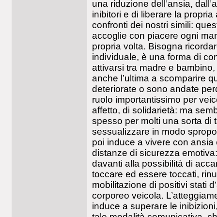
una riduzione dell’ansia, dall’
inibitori e di liberare la propria
confronti dei nostri simili: qu
accoglie con piacere ogni mani
propria volta. Bisogna ricordare
individuale, è una forma di co
attivarsi tra madre e bambino,
anche l’ultima a scomparire qua
deteriorate o sono andate perd
ruolo importantissimo per veic
affetto, di solidarietà: ma se
spesso per molti una sorta di 
sessualizzare in modo spropos
poi induce a vivere con ansia 
distanze di sicurezza emotiva: s
davanti alla possibilità di ac
toccare ed essere toccati, rin
mobilitazione di positivi stati
corporeo veicola. L’atteggiam
induce a superare le inibizion
tale modalità comunicativa, che