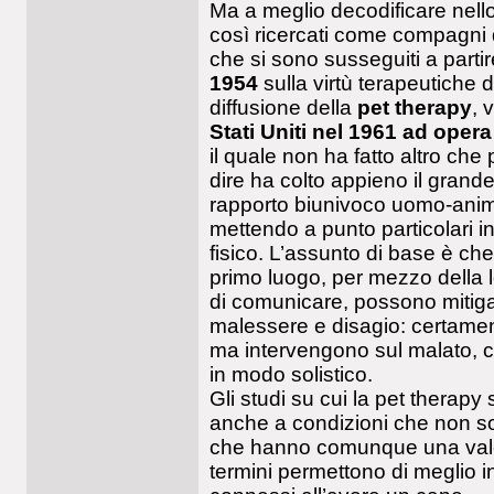
Ma a meglio decodificare nello 
così ricercati come compagni di
che si sono susseguiti a parti
1954
sulla virtù terapeutiche d
diffusione della
pet therapy
, 
Stati Uniti nel 1961 ad oper
il quale non ha fatto altro che 
dire ha colto appieno il grande
rapporto biunivoco uomo-animal
mettendo a punto particolari int
fisico. L’assunto di base è che 
primo luogo, per mezzo della l
di comunicare, possono mitigar
malessere e disagio: certament
ma intervengono sul malato, c
in modo solistico.
Gli studi su cui la pet therapy s
anche a condizioni che non so
che hanno comunque una valen
termini permettono di meglio in