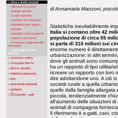
:: etica e diritti animali
- riflessioni su Linzey
di Annamaria Manzoni, psicol
- teologia animale
- a volte ritornano
- i pensieri del moscerino
- animalismo per ragazzi
Statistiche inevitabilmente im
- animalia
Italia si contano oltre 42 mi
- animalisti contro la guerra
popolazione di circa 55 milio
- colpisci e terrorizza
- Il massacro degli animali e
si parla di 310 milioni sui ci
l'olocausto
enorme numero è direttamente p
- psicologia e diritti
animali
urbanizzazione: in altri termin
:: consumo critico
dove gli animali sono comunque 
:: cosa puoi fare tu
ha un rapporto di tipo utilitari
:: libri in vendita
ricreare un rapporto con loro 
:: bibilioteca/prestito
dire adottandone uno. A ciò si
:: link
società rurale a quella urbani
:: download materiali
quello dalla famiglia allargata
:: gadgets
::
contatti - sedi
piccola, tendenzialmente chiu
all’aumento delle situazioni di
animali di compagnia forniscon
Il riferimento è a gatti, cani, c