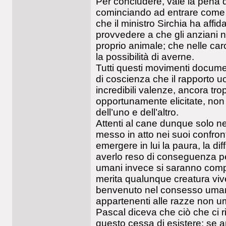
Per concludere, vale la pena d
cominciando ad entrare come t
che il ministro Sirchia ha affida
provvedere a che gli anziani n
proprio animale; che nelle carc
la possibilità di averne.
Tutti questi movimenti docume
di coscienza che il rapporto 
incredibili valenze, ancora tr
opportunamente elicitate, non 
dell’uno e dell’altro.
Attenti al cane dunque solo ne
messo in atto nei suoi confron
emergere in lui la paura, la di
averlo reso di conseguenza pe
umani invece si saranno compor
merita qualunque creatura vive
benvenuto nel consesso umano 
appartenenti alle razze non u
Pascal diceva che ciò che ci r
questo cessa di esistere: se 