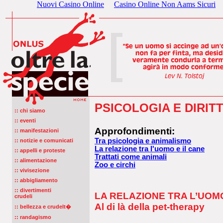
Nuovi Casino Online
Casino Online Non Aams Sicuri
PSICOLOGIA E DIRITT
:: chi siamo
:: eventi
Approfondimenti:
:: manifestazioni
Tra psicologia e animalismo
:: notizie e comunicati
La relazione tra l'uomo e il cane
:: appelli e proteste
Trattati come animali
:: alimentazione
Zoo e circhi
:: vivisezione
:: abbigliamento
:: divertimenti
LA RELAZIONE TRA L’UOMO
crudeli
Al di là della pet-therapy
:: bellezza e crudelt�
:: randagismo