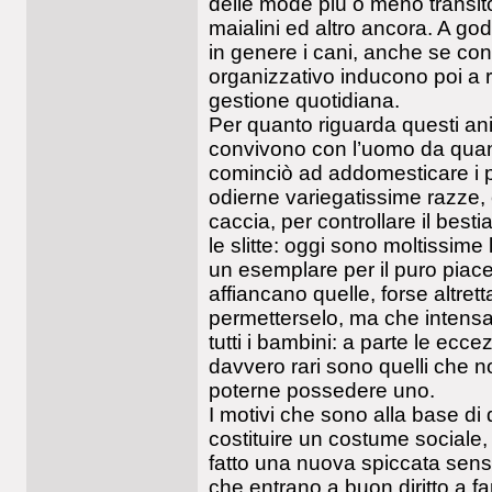
delle mode più o meno transit
maialini ed altro ancora. A go
in genere i cani, anche se cons
organizzativo inducono poi a ri
gestione quotidiana.
Per quanto riguarda questi ani
convivono con l’uomo da quand
cominciò ad addomesticare i pi
odierne variegatissime razze, e
caccia, per controllare il besti
le slitte: oggi sono moltissim
un esemplare per il puro piace
affiancano quelle, forse altr
permetterselo, ma che intensa
tutti i bambini: a parte le ecc
davvero rari sono quelli che n
poterne possedere uno.
I motivi che sono alla base di
costituire un costume sociale,
fatto una nuova spiccata sensib
che entrano a buon diritto a far