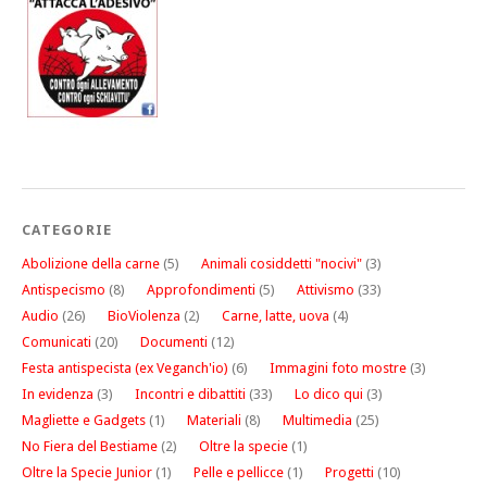
CATEGORIE
Abolizione della carne
(5)
Animali cosiddetti "nocivi"
(3)
Antispecismo
(8)
Approfondimenti
(5)
Attivismo
(33)
Audio
(26)
BioViolenza
(2)
Carne, latte, uova
(4)
Comunicati
(20)
Documenti
(12)
Festa antispecista (ex Veganch'io)
(6)
Immagini foto mostre
(3)
In evidenza
(3)
Incontri e dibattiti
(33)
Lo dico qui
(3)
Magliette e Gadgets
(1)
Materiali
(8)
Multimedia
(25)
No Fiera del Bestiame
(2)
Oltre la specie
(1)
Oltre la Specie Junior
(1)
Pelle e pellicce
(1)
Progetti
(10)