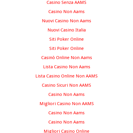
Casino Senza AAMS
Casino Non Aams
Nuovi Casino Non Aams
Nuovi Casino Italia
Siti Poker Online
Siti Poker Online
Casinò Online Non Aams
Lista Casino Non Aams
Lista Casino Online Non AAMS
Casino Sicuri Non AAMS
Casino Non Aams
Migliori Casino Non AAMS
Casino Non Aams
Casino Non Aams
Migliori Casino Online