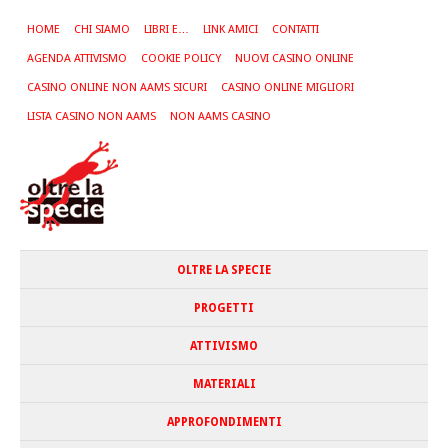
HOME
CHI SIAMO
LIBRI E…
LINK AMICI
CONTATTI
AGENDA ATTIVISMO
COOKIE POLICY
NUOVI CASINO ONLINE
CASINO ONLINE NON AAMS SICURI
CASINO ONLINE MIGLIORI
LISTA CASINO NON AAMS
NON AAMS CASINO
OLTRE LA SPECIE
PROGETTI
ATTIVISMO
MATERIALI
APPROFONDIMENTI