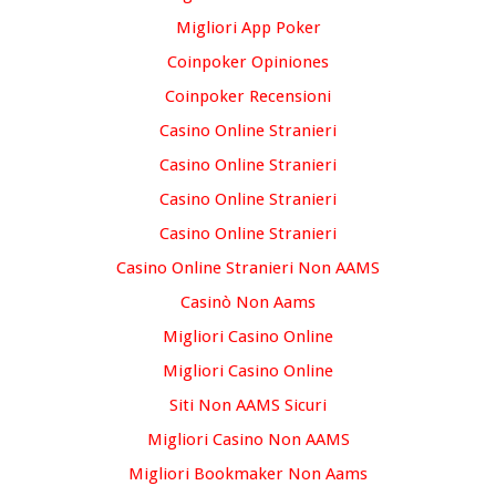
Migliori App Poker
Coinpoker Opiniones
Coinpoker Recensioni
Casino Online Stranieri
Casino Online Stranieri
Casino Online Stranieri
Casino Online Stranieri
Casino Online Stranieri Non AAMS
Casinò Non Aams
Migliori Casino Online
Migliori Casino Online
Siti Non AAMS Sicuri
Migliori Casino Non AAMS
Migliori Bookmaker Non Aams