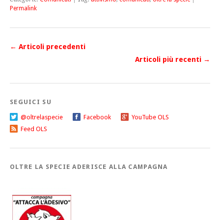
Permalink
←
Articoli precedenti
Articoli più recenti
→
SEGUICI SU
@oltrelaspecie
Facebook
YouTube OLS
Feed OLS
OLTRE LA SPECIE ADERISCE ALLA CAMPAGNA