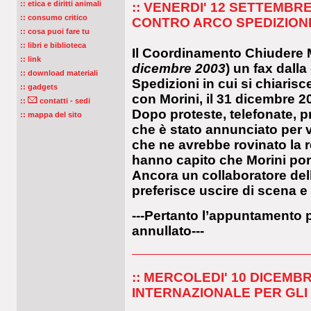
:: etica e diritti animali
:: VENERDI' 12 SETTEMBRE
:: consumo critico
CONTRO ARCO SPEDIZION
:: cosa puoi fare tu
:: libri e biblioteca
Il Coordinamento Chiudere M
:: link
dicembre 2003
) un fax dalla
:: download materiali
Spedizioni in cui si chiarisc
:: gadgets
con Morini, il 31 dicembre 2
::
contatti - sedi
Dopo proteste, telefonate, pr
:: mappa del sito
che è stato annunciato per 
che ne avrebbe rovinato la r
hanno capito che Morini por
Ancora un collaboratore del
preferisce uscire di scena e 
---Pertanto l’appuntamento 
annullato---
:: MERCOLEDI' 10 DICEMB
INTERNAZIONALE PER GLI