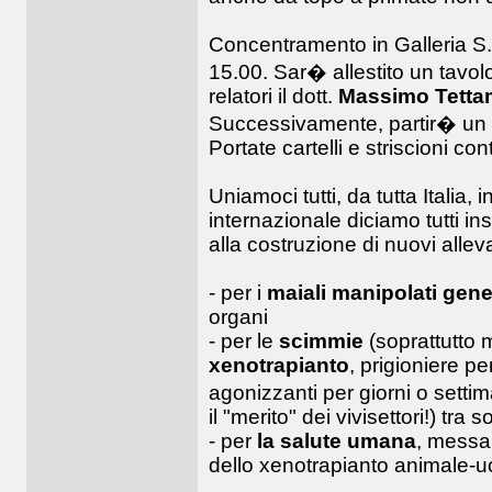
Concentramento in Galleria S.
15.00. Sar� allestito un tavol
relatori il dott.
Massimo Tetta
Successivamente, partir� un co
Portate cartelli e striscioni con
Uniamoci tutti, da tutta Italia
internazionale diciamo tutti i
alla costruzione di nuovi allev
- per i
maiali manipolati gen
organi
- per le
scimmie
(soprattutto
xenotrapianto
, prigioniere per
agonizzanti per giorni o sett
il "merito" dei vivisettori!) tra 
- per
la salute umana
, messa 
dello xenotrapianto animale-