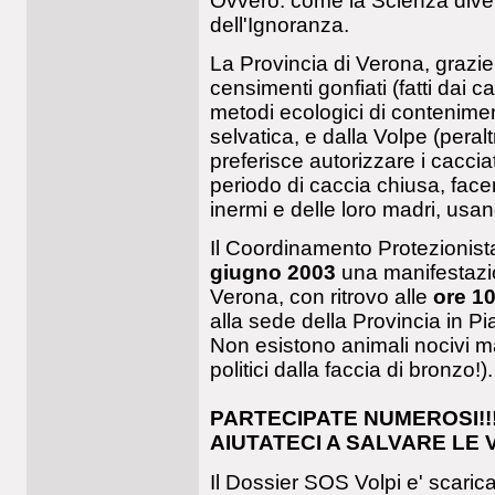
Ovvero: come la Scienza dive
dell'Ignoranza.
La Provincia di Verona, grazie a
censimenti gonfiati (fatti dai ca
metodi ecologici di contenimen
selvatica, e dalla Volpe (peralt
preferisce autorizzare i caccia
periodo di caccia chiusa, face
inermi e delle loro madri, usan
Il Coordinamento Protezionista
giugno 2003
una manifestazion
Verona, con ritrovo alle
ore 10
alla sede della Provincia in P
Non esistono animali nocivi ma
politici dalla faccia di bronzo!).
PARTECIPATE NUMEROSI!!
AIUTATECI A SALVARE LE V
Il Dossier SOS Volpi e' scaricab