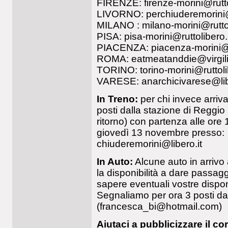
FIRENZE:
firenze-morini@rut
LIVORNO:
perchiuderemorin
MILANO :
milano-morini@rutt
PISA:
pisa-morini@ruttoliber
PIACENZA:
piacenza-morini@
ROMA:
eatmeatanddie@virgili
TORINO:
torino-morini@rutto
VARESE:
anarchicivarese@lib
In Treno:
per chi invece arriva
posti dalla stazione di Reggio
ritorno) con partenza alle ore
giovedì 13 novembre presso:
chiuderemorini@libero.it
In Auto:
Alcune auto in arrivo a
la disponibilità a dare passag
sapere eventuali vostre disponi
Segnaliamo per ora 3 posti da
(
francesca_bi@hotmail.com
)
Aiutaci a pubblicizzare il co