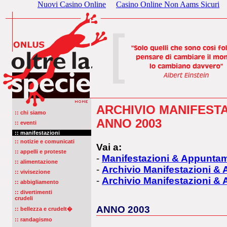
Nuovi Casino Online
Casino Online Non Aams Sicuri
ARCHIVIO MANIFEST
:: chi siamo
ANNO 2003
:: eventi
:: manifestazioni
:: notizie e comunicati
Vai a:
:: appelli e proteste
-
Manifestazioni & Appuntam
:: alimentazione
-
Archivio Manifestazioni &
:: vivisezione
-
Archivio Manifestazioni &
:: abbigliamento
:: divertimenti
crudeli
ANNO 2003
:: bellezza e crudelt�
:: randagismo