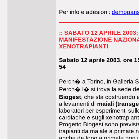
Per info e adesioni:
demoparis
:: SABATO 12 APRILE 2003:
MANIFESTAZIONE NAZION
XENOTRAPIANTI
Sabato 12 aprile 2003, ore 15
54
Perch� a Torino, in Galleria 
Perch� l� si trova la sede d
Biogest
, che sta costruendo 
allevamenti di
maiali (transge
laboratori per esperimenti sull
cardiache e sugli xenotrapianti
Progetto Biogest sono previst
trapianti da maiale a primate
anche da topo a primate non