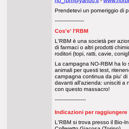
no_rbm@yahoo.it
-
www.norb
Prendetevi un pomeriggio di 
-----------------
Cos'e' l'RBM
L'RBM è una società per azion
di farmaci o altri prodotti chi
roditori (topi, ratti, cavie, conig
La campagna NO-RBM ha lo scop
animali per questi test, ritenen
campagna continua da piu' di 
davanti all'azienda: unisciti a 
con questo massacro!
------------------
Indicazioni per raggiungere
L'RBM si trova presso il Bio-I
Colleretto Giacosa (Torino).