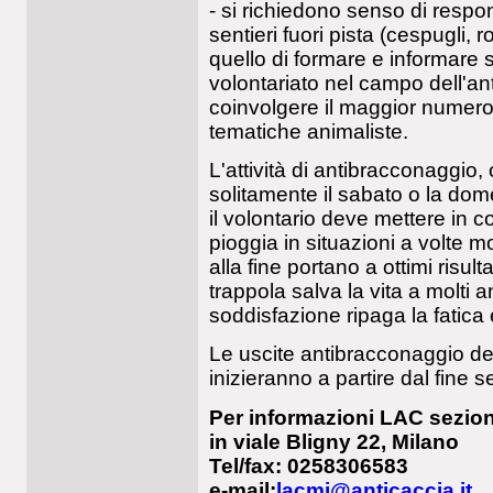
- si richiedono senso di respo
sentieri fuori pista (cespugli, 
quello di formare e informare 
volontariato nel campo dell'ant
coinvolgere il maggior numero 
tematiche animaliste.
L'attività di antibracconaggio,
solitamente il sabato o la dome
il volontario deve mettere in co
pioggia in situazioni a volte m
alla fine portano a ottimi risul
trappola salva la vita a molti 
soddisfazione ripaga la fatica e
Le uscite antibracconaggio de
inizieranno a partire dal fine
Per informazioni LAC sezio
in viale Bligny 22, Milano
Tel/fax: 0258306583
e-mail:
lacmi@anticaccia.it