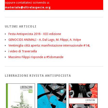
oppure contattateci scrivendo a:
materiale@oltrelaspecie.org
ULTIMI ARTICOLI
Festa Antispecista 2018 - XIII edizione
GENOCIDI ANIMALI - A. Dal Lago, M. Filippi, A. Volpe
Ventimiglia città aperta: manifestazione internazionale #14L
i video di Traversella
Massimo Filippi risponde a #5domande
LIBERAZIONI RIVISTA ANTISPECISTA