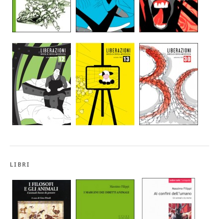
LIBRI