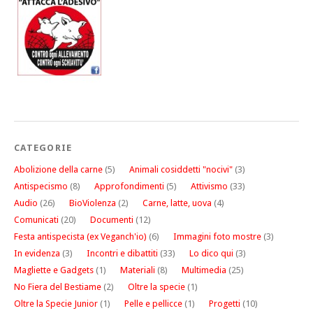
CATEGORIE
Abolizione della carne
(5)
Animali cosiddetti "nocivi"
(3)
Antispecismo
(8)
Approfondimenti
(5)
Attivismo
(33)
Audio
(26)
BioViolenza
(2)
Carne, latte, uova
(4)
Comunicati
(20)
Documenti
(12)
Festa antispecista (ex Veganch'io)
(6)
Immagini foto mostre
(3)
In evidenza
(3)
Incontri e dibattiti
(33)
Lo dico qui
(3)
Magliette e Gadgets
(1)
Materiali
(8)
Multimedia
(25)
No Fiera del Bestiame
(2)
Oltre la specie
(1)
Oltre la Specie Junior
(1)
Pelle e pellicce
(1)
Progetti
(10)