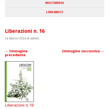
MULTIMEDIA
LINK AMICI
Liberazioni n. 16
14 Marzo 2014
di admin
← Immagine
Immagine successiva →
precedente
Liberazioni n. 16