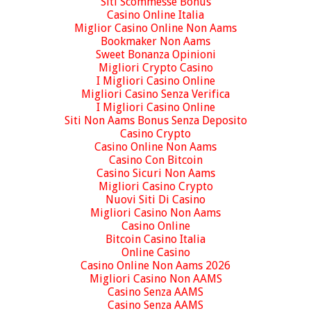
Siti Scommesse Bonus
Casino Online Italia
Miglior Casino Online Non Aams
Bookmaker Non Aams
Sweet Bonanza Opinioni
Migliori Crypto Casino
I Migliori Casino Online
Migliori Casino Senza Verifica
I Migliori Casino Online
Siti Non Aams Bonus Senza Deposito
Casino Crypto
Casino Online Non Aams
Casino Con Bitcoin
Casino Sicuri Non Aams
Migliori Casino Crypto
Nuovi Siti Di Casino
Migliori Casino Non Aams
Casino Online
Bitcoin Casino Italia
Online Casino
Casino Online Non Aams 2026
Migliori Casino Non AAMS
Casino Senza AAMS
Casino Senza AAMS