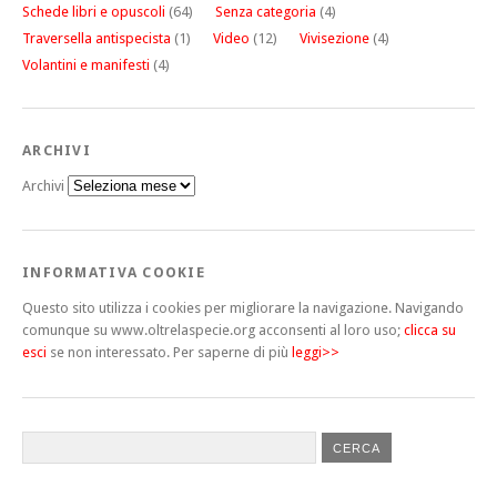
Schede libri e opuscoli
(64)
Senza categoria
(4)
Traversella antispecista
(1)
Video
(12)
Vivisezione
(4)
Volantini e manifesti
(4)
ARCHIVI
Archivi
INFORMATIVA COOKIE
Questo sito utilizza i cookies per migliorare la navigazione. Navigando
comunque su www.oltrelaspecie.org acconsenti al loro uso;
clicca su
esci
se non interessato.
Per saperne di più
leggi>>