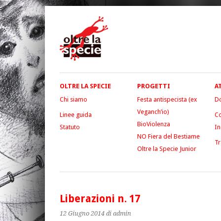
OLTRE LA SPECIE
PROGETTI
A
Chi siamo
Festa antispecista (ex
D
Veganch’io)
Linee guida
Co
BioViolenza
Statuto
In
NO Fiera del Bestiame
Tr
Oltre la Specie Junior
Liberazioni n. 17
12 Giugno 2014
di admin