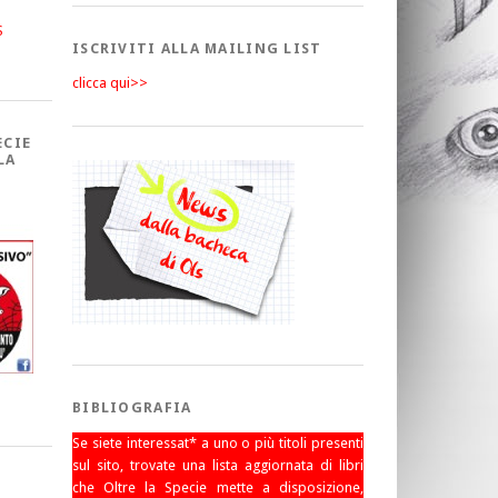
S
ISCRIVITI ALLA MAILING LIST
clicca qui>>
ECIE
LA
BIBLIOGRAFIA
Se siete interessat* a uno o più titoli presenti
sul sito, trovate una lista aggiornata di libri
che Oltre la Specie mette a disposizione,