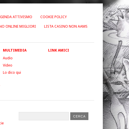
GENDA ATTIVISMO
COOKIE POLICY
NO ONLINE MIGLIORI
LISTA CASINO NON AAMS
MULTIMEDIA
LINK AMICI
Audio
Video
Lo dico qui
”
cie