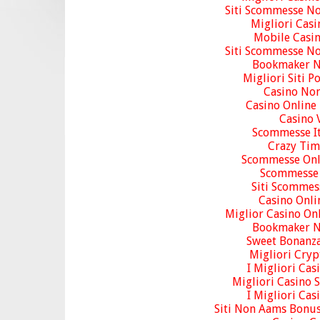
Siti Scommesse No
Migliori Casi
Mobile Casin
Siti Scommesse No
Bookmaker 
Migliori Siti P
Casino No
Casino Online
Casino 
Scommesse It
Crazy Tim
Scommesse Onli
Scommesse
Siti Scommes
Casino Onlin
Miglior Casino On
Bookmaker 
Sweet Bonanza
Migliori Cryp
I Migliori Cas
Migliori Casino S
I Migliori Cas
Siti Non Aams Bonus