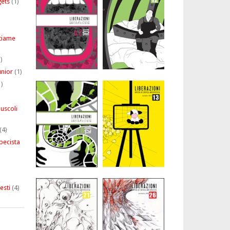
gets
(1)
stiame
)
unior
(1)
)
puscoli
(4)
pecista
esti
(4)