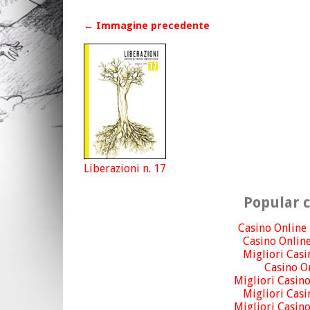
← Immagine precedente
Liberazioni n. 17
Popular c
Casino Online
Casino Online
Migliori Casi
Casino O
Migliori Casin
Migliori Casi
Migliori Casin