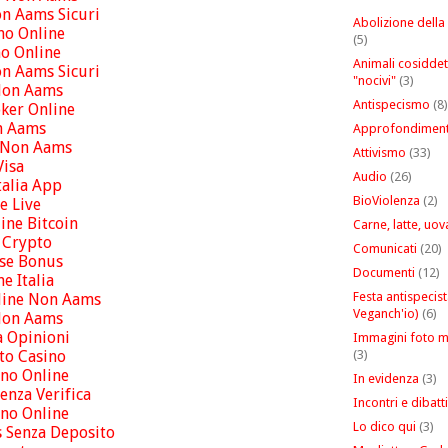
n Aams Sicuri
Abolizione della
no Online
(5)
o Online
Animali cosiddet
n Aams Sicuri
"nocivi"
(3)
Non Aams
Antispecismo
(8)
oker Online
n Aams
Approfondiment
 Non Aams
Attivismo
(33)
Visa
Audio
(26)
alia App
BioViolenza
(2)
e Live
ne Bitcoin
Carne, latte, uov
 Crypto
Comunicati
(20)
se Bonus
Documenti
(12)
e Italia
Festa antispecist
line Non Aams
Veganch'io)
(6)
Non Aams
 Opinioni
Immagini foto m
to Casino
(3)
ino Online
In evidenza
(3)
enza Verifica
Incontri e dibatti
ino Online
Lo dico qui
(3)
 Senza Deposito