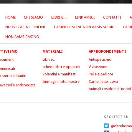
HOME
CHI SIAMO
LIBRI E…
LINK AMICI
CONTATTI
A
NUOVI CASINO ONLINE
CASINO ONLINE NON AAMS SICURI
CASI
NON AAMS CASINO
TTIVISMO
MATERIALI
APPROFONDIMENTI
ocumenti
Libri e…
Antispecismo
schede libri e opuscoli
Vivisezione
municati
Volantini e manifesti
Pelle e pellicce
contri e dibattiti
Immagini foto mostre
Carne, latte, uova
aversella antispecista
Animali cosiddetti “nocivi
SEGUICI SU
@oltrelaspe