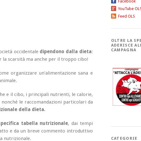
Facebook
YouTube OL
Feed OLS
OLTRE LA SP
ADERISCE AL
CAMPAGNA
società occidentale
dipendono dalla dieta
:
la scarsità ma anche per il troppo cibo!
ome organizzare un’alimentazione sana e
animale.
 e il cibo, i principali nutrienti, le calorie,
i, nonché le raccomandazioni particolari da
zionale della dieta.
ecifica tabella nutrizionale
, dai tempi
piatto e da un breve commento introduttivo
a nutrizionale.
CATEGORIE