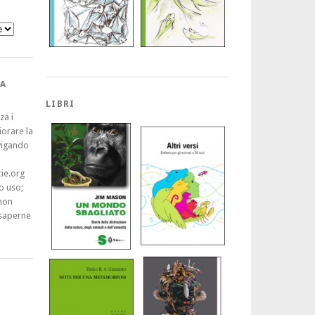
A
LIBRI
za i
iorare la
vigando
ie.org
o uso;
non
saperne