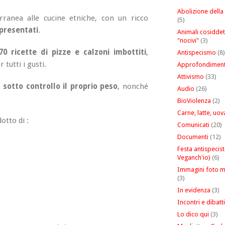
Abolizione della
rranea alle cucine etniche, con un ricco
(5)
 presentati
.
Animali cosiddet
"nocivi"
(3)
0 ricette di pizze e calzoni imbottiti
,
Antispecismo
(8)
 tutti i gusti.
Approfondiment
Attivismo
(33)
 sotto controllo il proprio peso
, nonché
Audio
(26)
BioViolenza
(2)
Carne, latte, uov
otto di :
Comunicati
(20)
Documenti
(12)
Festa antispecist
Veganch'io)
(6)
Immagini foto m
(3)
In evidenza
(3)
Incontri e dibatti
Lo dico qui
(3)