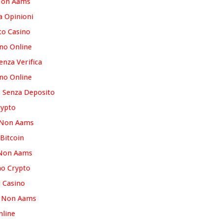
Non Aams
 Opinioni
to Casino
ino Online
enza Verifica
ino Online
 Senza Deposito
rypto
 Non Aams
Bitcoin
 Non Aams
no Crypto
i Casino
o Non Aams
nline