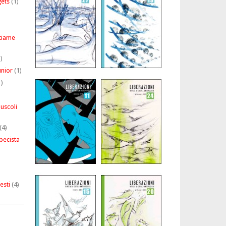
gets
(1)
stiame
)
unior
(1)
)
puscoli
(4)
pecista
esti
(4)