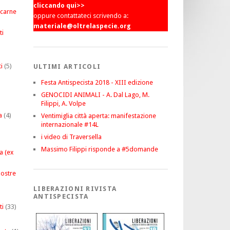
cliccando qui>>
 carne
oppure contattateci scrivendo a:
materiale@oltrelaspecie.org
ti
i
(5)
ULTIMI ARTICOLI
Festa Antispecista 2018 - XIII edizione
GENOCIDI ANIMALI - A. Dal Lago, M.
Filippi, A. Volpe
a
(4)
Ventimiglia città aperta: manifestazione
internazionale #14L
i video di Traversella
Massimo Filippi risponde a #5domande
a (ex
ostre
LIBERAZIONI RIVISTA
ANTISPECISTA
ti
(33)