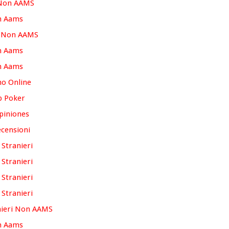
 Non AAMS
n Aams
o Non AAMS
n Aams
n Aams
no Online
p Poker
piniones
censioni
 Stranieri
 Stranieri
 Stranieri
 Stranieri
nieri Non AAMS
n Aams