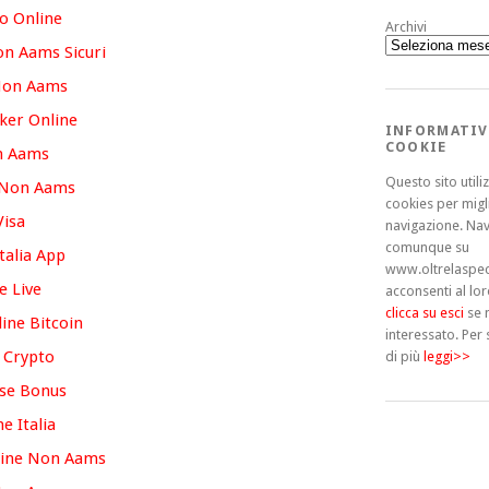
o Online
Archivi
n Aams Sicuri
Non Aams
oker Online
INFORMATIV
COOKIE
n Aams
Questo sito utiliz
 Non Aams
cookies per migl
Visa
navigazione. Na
comunque su
alia App
www.oltrelaspec
e Live
acconsenti al lor
clicca su esci
se 
ne Bitcoin
interessato.
Per 
 Crypto
di più
leggi>>
se Bonus
e Italia
line Non Aams