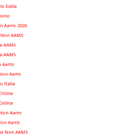
no Italia
asino
on Aams 2026
o Non AAMS
za AAMS
za AAMS
n Aams
 Non Aams
o Italia
 Online
 Online
 Non Aams
 Non Aams
ine Non AAMS