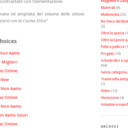
Magliette e Gad
contrastate con l’alimentazione.
Materiali
(8)
nata ed ampliata del volume delle stesse
Multimedia
(25)
rarsi con la Cucina Etica”
No Fiera del Be
(2)
Oltre la specie
(1
Oltre la Specie J
hoices
Pelle e pellicce
(1
 Non Aams
Progetti
(10)
Schede libri e o
 Migliori
(64)
no Online
Senza categoria
Traversella antis
nline
(1)
o Non Aams
Video
(12)
no Online
Vivisezione
(4)
Volantini e manif
o Non Aams
n Aams Sicuri
no Online
ARCHIVI