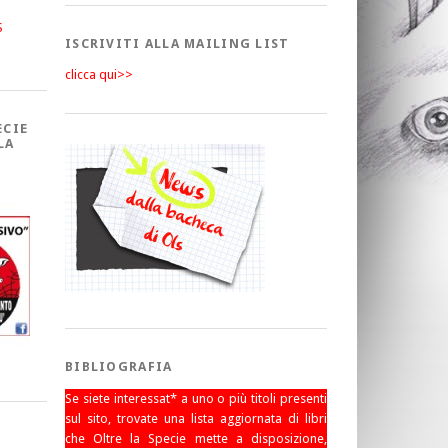
S
ISCRIVITI ALLA MAILING LIST
clicca qui>>
ECIE
LA
BIBLIOGRAFIA
Se siete interessat* a uno o più titoli presenti
sul sito, trovate una lista aggiornata di libri
che Oltre la Specie mette a disposizione,