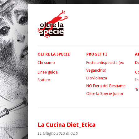
OLTRE LA SPECIE
PROGETTI
A
Chi siamo
Festa antispecista (ex
D
Veganch’io)
Linee guida
Co
BioViolenza
Statuto
In
NO Fiera del Bestiame
Tr
Oltre la Specie Junior
La Cucina Diet_Etica
11 Giugno 2013
di OLS