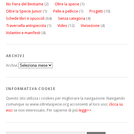
No Fiera del Bestiame
(2)
Oltre la specie
(1)
Oltre la Specie Junior
(1)
Pelle e pellicce
(1)
Progetti
(10)
Schede libri e opuscoli
(64)
Senza categoria
(4)
Traversella antispecista
(1)
Video
(12)
Vivisezione
(4)
Volantini e manifesti
(4)
ARCHIVI
Archivi
INFORMATIVA COOKIE
Questo sito utilizza i cookies per migliorare la navigazione. Navigando
comunque su www.oltrelaspecie.org acconsenti al loro uso;
clicca su
esci
se non interessato.
Per saperne di più
leggi>>