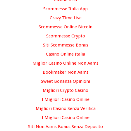
Scommesse Italia App
Crazy Time Live
Scommesse Online Bitcoin
Scommesse Crypto
Siti Scommesse Bonus
Casino Online Italia
Miglior Casino Online Non Aams
Bookmaker Non Aams
Sweet Bonanza Opinioni
Migliori Crypto Casino
I Migliori Casino Online
Migliori Casino Senza Verifica
I Migliori Casino Online
Siti Non Aams Bonus Senza Deposito