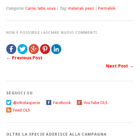
Categorie:
Carne, latte, uova
| Tag:
materiali
,
pesci
|
Permalink
NON È POSSIBILE LASCIARE NUOVI COMMENTI.
← Previous Post
Next Post →
SEGUICI SU
@oltrelaspecie
Facebook
YouTube OLS
Feed OLS
OLTRE LA SPECIE ADERISCE ALLA CAMPAGNA