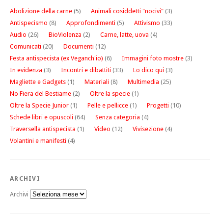
Abolizione della carne
(5)
Animali cosiddetti "nocivi"
(3)
Antispecismo
(8)
Approfondimenti
(5)
Attivismo
(33)
Audio
(26)
BioViolenza
(2)
Carne, latte, uova
(4)
Comunicati
(20)
Documenti
(12)
Festa antispecista (ex Veganch'io)
(6)
Immagini foto mostre
(3)
In evidenza
(3)
Incontri e dibattiti
(33)
Lo dico qui
(3)
Magliette e Gadgets
(1)
Materiali
(8)
Multimedia
(25)
No Fiera del Bestiame
(2)
Oltre la specie
(1)
Oltre la Specie Junior
(1)
Pelle e pellicce
(1)
Progetti
(10)
Schede libri e opuscoli
(64)
Senza categoria
(4)
Traversella antispecista
(1)
Video
(12)
Vivisezione
(4)
Volantini e manifesti
(4)
ARCHIVI
Archivi