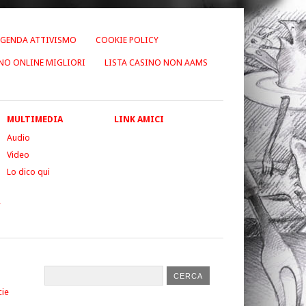
GENDA ATTIVISMO
COOKIE POLICY
NO ONLINE MIGLIORI
LISTA CASINO NON AAMS
MULTIMEDIA
LINK AMICI
Audio
Video
Lo dico qui
”
cie