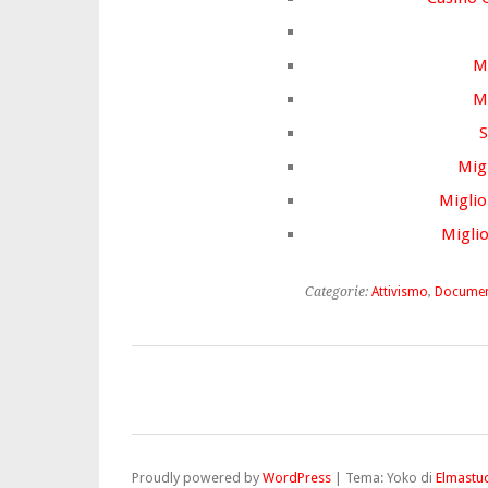
M
M
S
Mig
Migli
Migli
Categorie:
Attivismo
,
Documen
Proudly powered by
WordPress
|
Tema: Yoko di
Elmastu