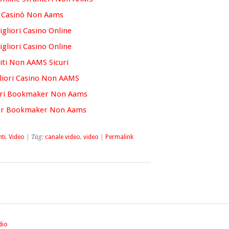
Casinò Non Aams
igliori Casino Online
igliori Casino Online
iti Non AAMS Sicuri
liori Casino Non AAMS
ori Bookmaker Non Aams
or Bookmaker Non Aams
ti
,
Video
| Tag:
canale video
,
video
|
Permalink
dio