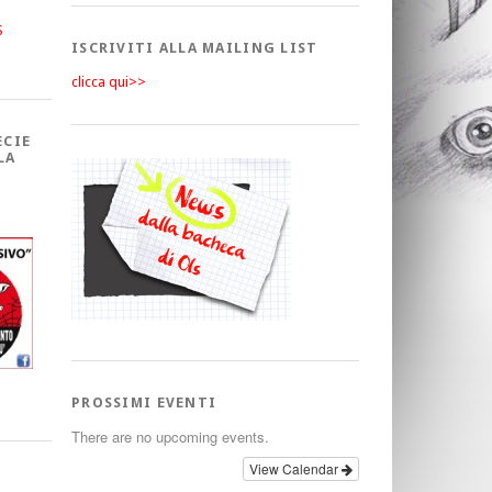
S
ISCRIVITI ALLA MAILING LIST
clicca qui>>
ECIE
LA
PROSSIMI EVENTI
There are no upcoming events.
View Calendar