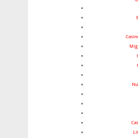
Casin
Mig
Nu
Ca
Li