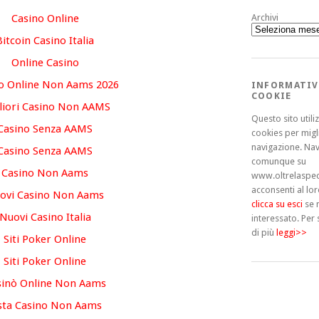
Casino Online
Archivi
Bitcoin Casino Italia
Online Casino
o Online Non Aams 2026
INFORMATIV
COOKIE
liori Casino Non AAMS
Questo sito utiliz
Casino Senza AAMS
cookies per migl
navigazione. Na
Casino Senza AAMS
comunque su
Casino Non Aams
www.oltrelaspec
acconsenti al lor
ovi Casino Non Aams
clicca su esci
se 
Nuovi Casino Italia
interessato.
Per 
di più
leggi>>
Siti Poker Online
Siti Poker Online
sinò Online Non Aams
sta Casino Non Aams