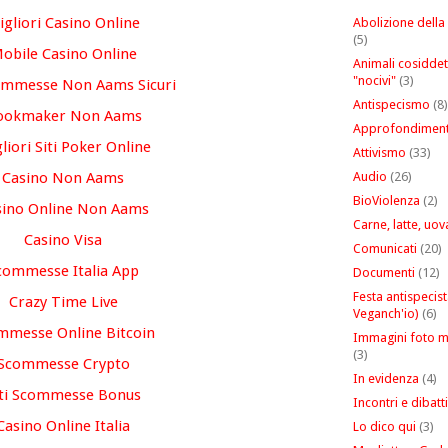
igliori Casino Online
Abolizione della
(5)
obile Casino Online
Animali cosiddet
"nocivi"
(3)
commesse Non Aams Sicuri
Antispecismo
(8)
ookmaker Non Aams
Approfondiment
liori Siti Poker Online
Attivismo
(33)
Casino Non Aams
Audio
(26)
BioViolenza
(2)
sino Online Non Aams
Carne, latte, uov
Casino Visa
Comunicati
(20)
commesse Italia App
Documenti
(12)
Festa antispecist
Crazy Time Live
Veganch'io)
(6)
mmesse Online Bitcoin
Immagini foto m
(3)
Scommesse Crypto
In evidenza
(4)
iti Scommesse Bonus
Incontri e dibatti
Casino Online Italia
Lo dico qui
(3)