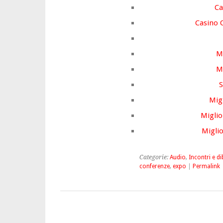
Ca
Casino 
M
M
S
Mig
Migli
Migli
Categorie:
Audio
,
Incontri e dib
conferenze
,
expo
|
Permalink