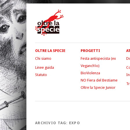
OLTRE LA SPECIE
PROGETTI
A
Chi siamo
Festa antispecista (ex
D
Veganch’io)
Linee guida
Co
BioViolenza
Statuto
In
NO Fiera del Bestiame
Tr
Oltre la Specie Junior
ARCHIVIO TAG:
EXPO