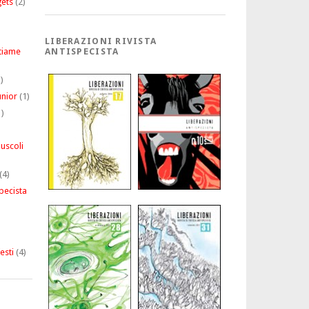
gets
(2)
LIBERAZIONI RIVISTA
stiame
ANTISPECISTA
)
unior
(1)
)
puscoli
(4)
pecista
esti
(4)