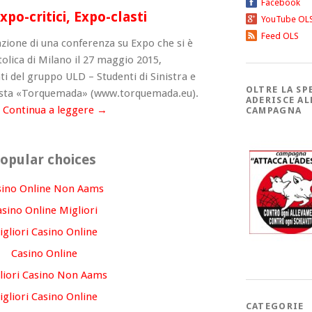
Facebook
xpo-critici, Expo-clasti
YouTube OL
Feed OLS
zione di una conferenza su Expo che si è
tolica di Milano il 27 maggio 2015,
ti del gruppo ULD – Studenti di Sinistra e
OLTRE LA SP
ivista «Torquemada» (www.torquemada.eu).
ADERISCE AL
…
Continua a leggere
→
CAMPAGNA
opular choices
sino Online Non Aams
asino Online Migliori
igliori Casino Online
Casino Online
liori Casino Non Aams
igliori Casino Online
CATEGORIE