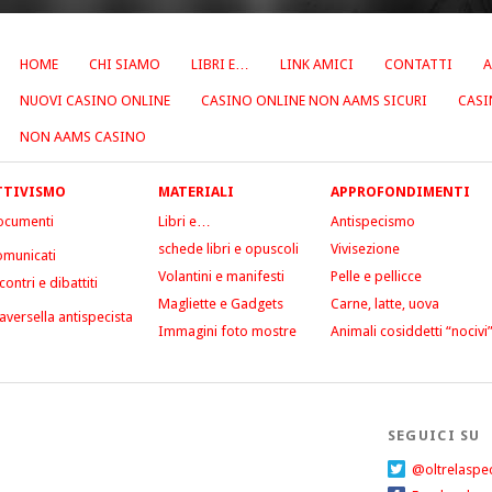
HOME
CHI SIAMO
LIBRI E…
LINK AMICI
CONTATTI
A
NUOVI CASINO ONLINE
CASINO ONLINE NON AAMS SICURI
CASI
NON AAMS CASINO
TTIVISMO
MATERIALI
APPROFONDIMENTI
ocumenti
Libri e…
Antispecismo
schede libri e opuscoli
Vivisezione
municati
Volantini e manifesti
Pelle e pellicce
contri e dibattiti
Magliette e Gadgets
Carne, latte, uova
aversella antispecista
Immagini foto mostre
Animali cosiddetti “nocivi
SEGUICI SU
@oltrelaspe