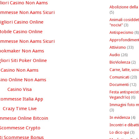
liori Casino Non Aams
Abolizione della
commesse Non Aams Sicuri
(5)
Animali cosiddet
igliori Casino Online
"nocivi"
(3)
obile Casino Online
Antispecismo
(8)
Approfondiment
commesse Non Aams Sicuri
Attivismo
(33)
ookmaker Non Aams
Audio
(26)
liori Siti Poker Online
BioViolenza
(2)
Casino Non Aams
Carne, latte, uov
Comunicati
(20)
sino Online Non Aams
Documenti
(12)
Casino Visa
Festa antispecist
Veganch'io)
(6)
commesse Italia App
Immagini foto m
Crazy Time Live
(3)
In evidenza
(4)
mmesse Online Bitcoin
Incontri e dibatti
Scommesse Crypto
Lo dico qui
(3)
iti Scommesse Bonus