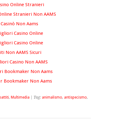
sino Online Stranieri
Online Stranieri Non AAMS
Casinò Non Aams
igliori Casino Online
igliori Casino Online
iti Non AAMS Sicuri
liori Casino Non AAMS
ori Bookmaker Non Aams
or Bookmaker Non Aams
attiti
,
Multimedia
| Tag:
animalismo
,
antispecismo
,