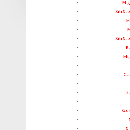
Mig
Siti S
M
M
Siti S
B
Mig
Ca
S
Sco
S