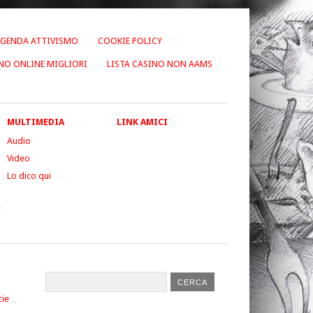
GENDA ATTIVISMO
COOKIE POLICY
NO ONLINE MIGLIORI
LISTA CASINO NON AAMS
MULTIMEDIA
LINK AMICI
Audio
Video
Lo dico qui
”
cie