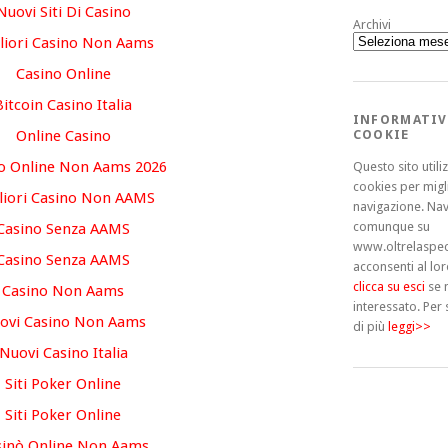
Nuovi Siti Di Casino
Archivi
liori Casino Non Aams
Casino Online
Bitcoin Casino Italia
INFORMATIV
Online Casino
COOKIE
o Online Non Aams 2026
Questo sito utiliz
cookies per migl
liori Casino Non AAMS
navigazione. Na
comunque su
Casino Senza AAMS
www.oltrelaspec
Casino Senza AAMS
acconsenti al lor
clicca su esci
se 
Casino Non Aams
interessato.
Per 
ovi Casino Non Aams
di più
leggi>>
Nuovi Casino Italia
Siti Poker Online
Siti Poker Online
sinò Online Non Aams