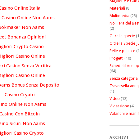
Magliette e Gad
Casino Online Italia
Materiali
(8)
Multimedia
(25)
r Casino Online Non Aams
No Fiera del Be
ookmaker Non Aams
(2)
Oltre la specie
(1
eet Bonanza Opinioni
Oltre la Specie J
gliori Crypto Casino
Pelle e pellicce
(1
Migliori Casino Online
Progetti
(10)
ori Casino Senza Verifica
Schede libri e o
(64)
Migliori Casino Online
Senza categoria
 Aams Bonus Senza Deposito
Traversella antis
(1)
Casino Crypto
Video
(12)
sino Online Non Aams
Vivisezione
(4)
Casino Con Bitcoin
Volantini e manif
sino Sicuri Non Aams
gliori Casino Crypto
ARCHIVI