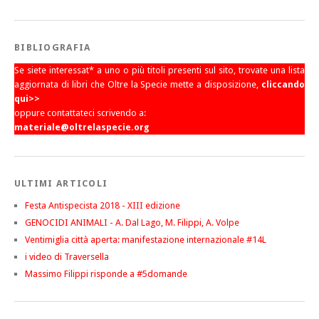
BIBLIOGRAFIA
Se siete interessat* a uno o più titoli presenti sul sito, trovate una lista
aggiornata di libri che Oltre la Specie mette a disposizione,
cliccando
qui>>
oppure contattateci scrivendo a:
materiale@oltrelaspecie.org
ULTIMI ARTICOLI
Festa Antispecista 2018 - XIII edizione
GENOCIDI ANIMALI - A. Dal Lago, M. Filippi, A. Volpe
Ventimiglia città aperta: manifestazione internazionale #14L
i video di Traversella
Massimo Filippi risponde a #5domande