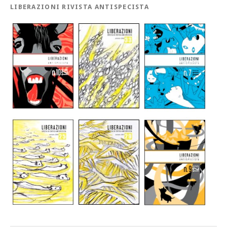
LIBERAZIONI RIVISTA ANTISPECISTA