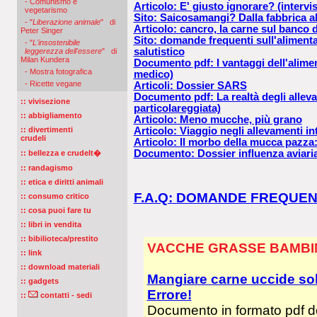
- Comunismo e
Articolo: E' giusto ignorare? (intervis
vegetarismo
Sito: Saicosamangi? Dalla fabbrica al
- "
Liberazione animale
" di
Articolo: cancro, la carne sul banco d
Peter Singer
Sito: domande frequenti sull'aliment
- "
L'insostenibile
salutistico
leggerezza dell'essere
" di
Milan Kundera
Documento pdf: I vantaggi dell'alimen
- Mostra fotografica
medico)
- Ricette vegane
Articoli: Dossier SARS
Documento pdf: La realtà degli alleva
:: vivisezione
particolareggiata)
:: abbigliamento
Articolo: Meno mucche, più grano
:: divertimenti
Articolo: Viaggio negli allevamenti in
crudeli
Articolo: Il morbo della mucca pazza: 
Documento: Dossier influenza aviari
:: bellezza e crudelt�
:: randagismo
:: etica e diritti animali
F.A.Q: DOMANDE FREQUEN
:: consumo critico
:: cosa puoi fare tu
:: libri in vendita
:: bibilioteca/prestito
VACCHE GRASSE BAMBIN
:: link
:: download materiali
Mangiare carne uccide sol
:: gadgets
Errore!
::
contatti - sedi
Documento in formato pdf d