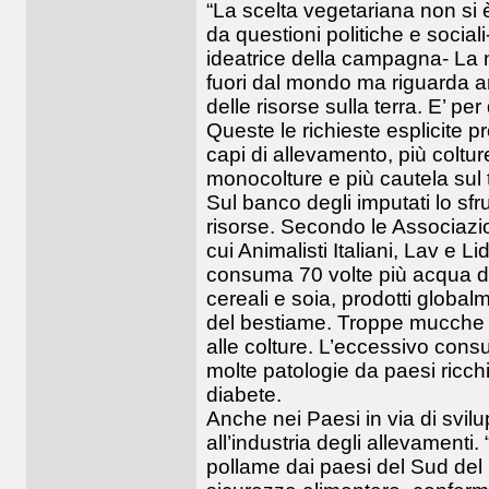
“La scelta vegetariana non si è
da questioni politiche e social
ideatrice della campagna- La 
fuori dal mondo ma riguarda a
delle risorse sulla terra. E’ p
Queste le richieste esplicite p
capi di allevamento, più coltur
monocolture e più cautela sul 
Sul banco degli imputati lo sfr
risorse. Secondo le Associazio
cui Animalisti Italiani, Lav e L
consuma 70 volte più acqua del
cereali e soia, prodotti global
del bestiame. Troppe mucche 
alle colture. L’eccessivo cons
molte patologie da paesi ricchi
diabete.
Anche nei Paesi in via di svilup
all’industria degli allevamenti
pollame dai paesi del Sud del