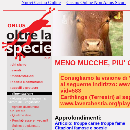
Nuovi Casino Online
Casino Online Non Aams Sicuri
MENO MUCCHE, PIU'
:: chi siamo
:: eventi
:: manifestazioni
Consigliamo la visione di 
:: notizie e comunicati
al seguente indirizzo: ww
:: appelli e proteste
vid=583
:: alimentazione
Earthlings (Terrestri) al s
- Alcune buone ragioni a
favore del veganismo
www.laverabestia.org/pla
- Appunti di anatomia
comparata
- Qualche dato...
Approfondimenti:
- Perch� essere vegani?
Articolo: troppa carne troppa fame
- Sul nostro pianeta...
Citazioni famose e poesie