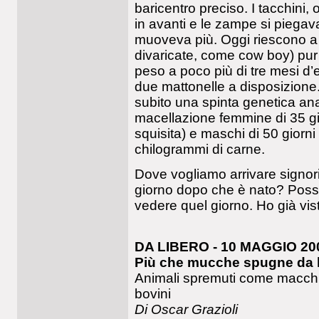
baricentro preciso. I tacchini, 
in avanti e le zampe si piegava
muoveva più. Oggi riescono a
divaricate, come cow boy) pur 
peso a poco più di tre mesi d’
due mattonelle a disposizione. 
subito una spinta genetica an
macellazione femmine di 35 gi
squisita) e maschi di 50 giorni
chilogrammi di carne.
Dove vogliamo arrivare signori
giorno dopo che è nato? Possi
vedere quel giorno. Ho già vis
DA LIBERO - 10 MAGGIO 20
Più che mucche spugne da l
Animali spremuti come macchin
bovini
Di Oscar Grazioli