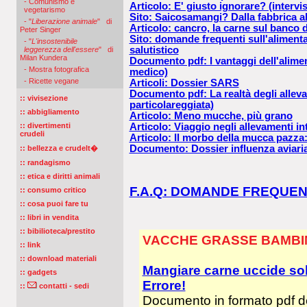
- Comunismo e
Articolo: E' giusto ignorare? (intervis
vegetarismo
Sito: Saicosamangi? Dalla fabbrica al
- "
Liberazione animale
" di
Articolo: cancro, la carne sul banco d
Peter Singer
Sito: domande frequenti sull'aliment
- "
L'insostenibile
salutistico
leggerezza dell'essere
" di
Milan Kundera
Documento pdf: I vantaggi dell'alimen
- Mostra fotografica
medico)
- Ricette vegane
Articoli: Dossier SARS
Documento pdf: La realtà degli alleva
:: vivisezione
particolareggiata)
:: abbigliamento
Articolo: Meno mucche, più grano
:: divertimenti
Articolo: Viaggio negli allevamenti in
crudeli
Articolo: Il morbo della mucca pazza: 
Documento: Dossier influenza aviari
:: bellezza e crudelt�
:: randagismo
:: etica e diritti animali
F.A.Q: DOMANDE FREQUEN
:: consumo critico
:: cosa puoi fare tu
:: libri in vendita
:: bibilioteca/prestito
VACCHE GRASSE BAMBIN
:: link
:: download materiali
Mangiare carne uccide sol
:: gadgets
Errore!
::
contatti - sedi
Documento in formato pdf d