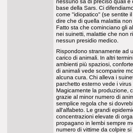
nessuno sa di preciso quali e 
base della Sars. Ci difendiamo 
come "idiopatico" (se sentite i
dire che di quella malattia non
Fatto sta che cominciano gli ab
nei suinetti, malattie che non
nessun presidio medico.
Rispondono stranamente ad un
carico di animali. In altri termi
ambienti più spaziosi, confort
di animali vede scomparire mor
alcuna cura. Chi alleva i suinett
parchetto esterno vede i virus
Magicamente la produzione, c
grazie al minor numero di ani
semplice regola che si dovre
all'alfabeto. Le grandi epidem
concentrazioni elevate di organi
propagano in lembi sempre me
numero di vittime da colpire si 