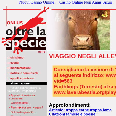
Nuovi Casino Online
Casino Online Non Aams Sicuri
VIAGGIO NEGLI ALLE
:: chi siamo
:: eventi
:: manifestazioni
Consigliamo la visione di 
:: notizie e comunicati
al seguente indirizzo: ww
:: appelli e proteste
vid=583
:: alimentazione
Earthlings (Terrestri) al s
- Alcune buone ragioni a
favore del veganismo
www.laverabestia.org/pla
- Appunti di anatomia
comparata
- Qualche dato...
Approfondimenti:
- Perch� essere vegani?
Articolo: troppa carne troppa fame
- Sul nostro pianeta...
Citazioni famose e poesie