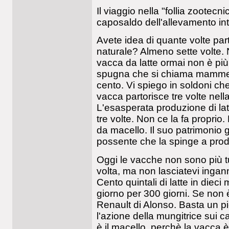
Il viaggio nella "follia zootecni
caposaldo dell'allevamento in
Avete idea di quante volte par
naturale? Almeno sette volte. 
vacca da latte ormai non è p
spugna che si chiama mammella
cento. Vi spiego in soldoni che
vacca partorisce tre volte nell
L'esasperata produzione di latt
tre volte. Non ce la fa proprio
da macello. Il suo patrimonio
possente che la spinge a produ
Oggi le vacche non sono più t
volta, ma non lasciatevi inga
Cento quintali di latte in dieci m
giorno per 300 giorni. Se non è
Renault di Alonso. Basta un p
l'azione della mungitrice sui c
è il macello, perchè la vacca 