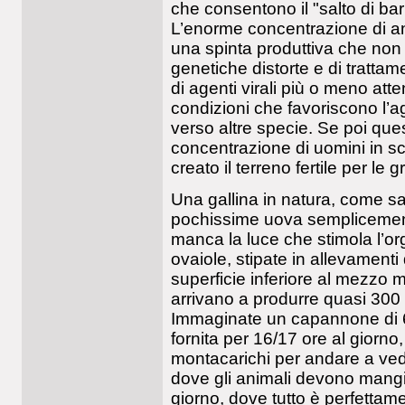
che consentono il "salto di barr
L’enorme concentrazione di ani
una spinta produttiva che non h
genetiche distorte e di trattamen
di agenti virali più o meno att
condizioni che favoriscono l’a
verso altre specie. Se poi que
concentrazione di uomini in sc
creato il terreno fertile per le 
Una gallina in natura, come sa
pochissime uova semplicement
manca la luce che stimola l’or
ovaiole, stipate in allevament
superficie inferiore al mezzo m
arrivano a produrre quasi 300 u
Immaginate un capannone di 6
fornita per 16/17 ore al giorn
montacarichi per andare a vede
dove gli animali devono mang
giorno, dove tutto è perfett